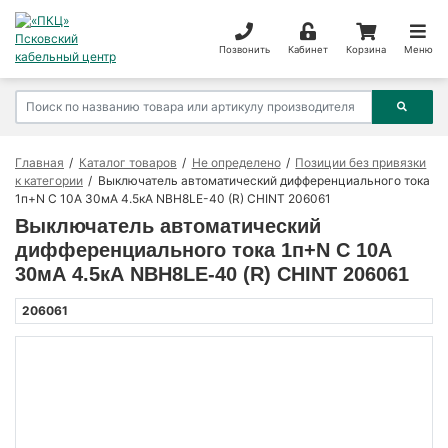
Позвонить
Кабинет
Корзина
Меню
Главная
Каталог товаров
Не определено
Позиции без привязки
к категории
Выключатель автоматический дифференциального тока
1п+N C 10А 30мА 4.5кА NBH8LE-40 (R) CHINT 206061
Выключатель автоматический
дифференциального тока 1п+N C 10А
30мА 4.5кА NBH8LE-40 (R) CHINT 206061
206061