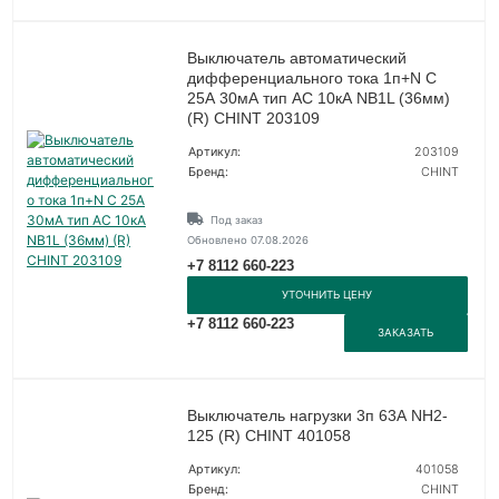
Выключатель автоматический
дифференциального тока 1п+N C
25А 30мА тип AC 10кА NB1L (36мм)
(R) CHINT 203109
Артикул:
203109
Бренд:
CHINT
Под заказ
Обновлено 07.08.2026
+7 8112 660-223
УТОЧНИТЬ ЦЕНУ
+7 8112 660-223
ЗАКАЗАТЬ
Выключатель нагрузки 3п 63А NH2-
125 (R) CHINT 401058
Артикул:
401058
Бренд:
CHINT