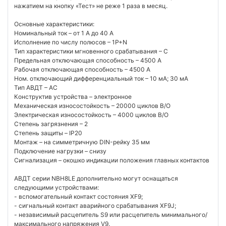
нажатием на кнопку «Тест» не реже 1 раза в месяц.
Основные характеристики:
Номинальный ток – от 1 А до 40 А
Исполнение по числу полюсов – 1P+N
Тип характеристики мгновенного срабатывания – С
Предельная отключающая способность – 4500 А
Рабочая отключающая способность – 4500 А
Ном. отключающий дифференциальный ток – 10 мA; 30 мA
Тип АВДТ – AC
Конструктив устройства – электронное
Механическая износостойкость – 20000 циклов В/О
Электрическая износостойкость – 4000 циклов В/О
Степень загрязнения – 2
Степень защиты – IP20
Монтаж – на симметричную DIN-рейку 35 мм
Подключение нагрузки – снизу
Сигнализация – окошко индикации положения главных контактов
АВДТ серии NBH8LE дополнительно могут оснащаться
следующими устройствами:
- вспомогательный контакт состояния XF9;
- сигнальный контакт аварийного срабатывания XF9J;
- независимый расцепитель S9 или расцепитель минимального/
максимального напряжения V9.