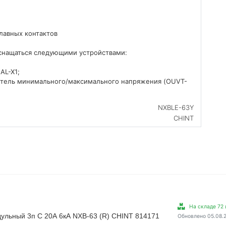
лавных контактов
снащаться следующими устройствами:
AL-X1;
питель минимального/максимального напряжения (OUVT-
NXBLE-63Y
CHINT
На складе 72 
ульный 3п C 20А 6кА NXB-63 (R) CHINT 814171
Обновлено 05.08.