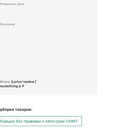
Розничная цена
Экономия
Итого:
{{ price*number |
localeString }}
дборки товаров:
Позиции без привязки к категории CHINT