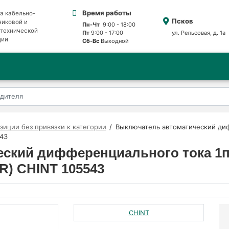
Время работы
а кабельно-
Псков
никовой и
Пн-Чт
9:00 - 18:00
отехнической
Пт
9:00 - 17:00
ул. Рельсовая, д. 1а
ции
Сб-Вс
Выходной
зиции без привязки к категории
Выключатель автоматический ди
543
ский дифференциального тока 1п+
R) CHINT 105543
CHINT