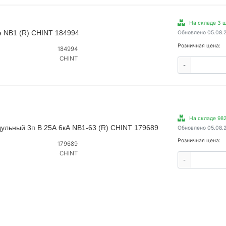
На складе 3 ш
я NB1 (R) CHINT 184994
Обновлено 05.08.
Розничная цена:
184994
CHINT
-
На складе 982
ульный 3п B 25А 6кА NB1-63 (R) CHINT 179689
Обновлено 05.08.
Розничная цена:
179689
CHINT
-