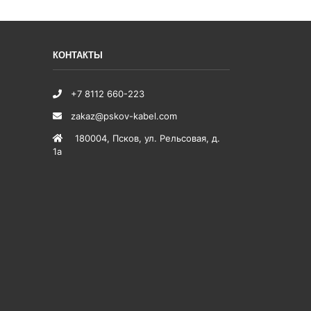
КОНТАКТЫ
+7 8112 660-223
zakaz@pskov-kabel.com
180004
,
Псков
,
ул. Рельсовая, д.
1а