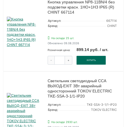
Кнопка управления NP8-11BN/4 без
подсветки красн. 1НО+1НЗ IP65 (R)
CHINT 667114
Артикул:
667114
Бренд:
CHINT
На складе 25 шт.
Обновлено 09.08.2026
899.14 руб. / шт.
Розничная цена:
-
+
КУПИТЬ
Светильник светодиодный ССА
ВЫХОД-EXIT 3Вт аварийный
односторонний TOKOV ELECTRIC
TKE-SSA-3-1/1-IP20
Артикул:
TKE-SSA-3-1/1-IP20
Бренд:
TOKOV ELECTRIC
На складе 2930 шт.