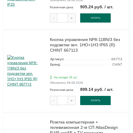
Обновлено 09.08.2026
905.24 руб. / шт.
Розничная цена:
-
+
КУПИТЬ
Кнопка управления NP8-11BN/3 без
подсветки зел. 1НО+1НЗ IP65 (R)
CHINT 667113
Артикул:
667113
Бренд:
CHINT
На складе 35 шт.
Обновлено 09.08.2026
899.14 руб. / шт.
Розничная цена:
-
+
КУПИТЬ
Розетка компьютерная +
телевизионная 2-м СП AtlasDesign
RJ45 кат.5E + TV механизм