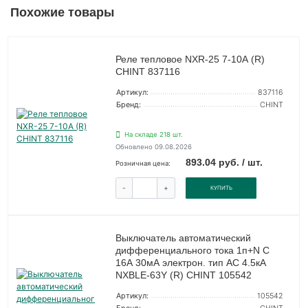
Похожие товары
Реле тепловое NXR-25 7-10А (R)
CHINT 837116
Артикул:
837116
Бренд:
CHINT
На складе 218 шт.
Обновлено 09.08.2026
893.04 руб. / шт.
Розничная цена:
-
+
КУПИТЬ
Выключатель автоматический
дифференциального тока 1п+N C
16А 30мА электрон. тип AC 4.5кА
NXBLE-63Y (R) CHINT 105542
Артикул:
105542