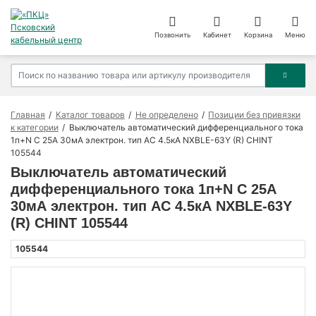
Позвонить
Кабинет
Корзина
Меню
Главная
Каталог товаров
Не определено
Позиции без привязки
к категории
Выключатель автоматический дифференциального тока
1п+N C 25А 30мА электрон. тип AC 4.5кА NXBLE-63Y (R) CHINT
105544
Выключатель автоматический
дифференциального тока 1п+N C 25А
30мА электрон. тип AC 4.5кА NXBLE-63Y
(R) CHINT 105544
105544