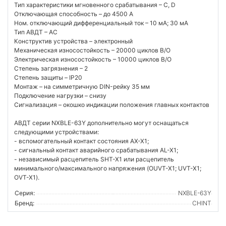
Тип характеристики мгновенного срабатывания – С, D
Отключающая способность – до 4500 А
Ном. отключающий дифференциальный ток – 10 мA; 30 мA
Тип АВДТ – AC
Конструктив устройства – электронный
Механическая износостойкость – 20000 циклов В/О
Электрическая износостойкость – 10000 циклов В/О
Степень загрязнения – 2
Степень защиты – IP20
Монтаж – на симметричную DIN-рейку 35 мм
Подключение нагрузки – снизу
Сигнализация – окошко индикации положения главных контактов
АВДТ серии NXBLE-63Y дополнительно могут оснащаться
следующими устройствами:
- вспомогательный контакт состояния AX-X1;
- сигнальный контакт аварийного срабатывания AL-X1;
- независимый расцепитель SHT-X1 или расцепитель
минимального/максимального напряжения (OUVT-X1; UVT-X1;
OVT-X1).
Серия:
NXBLE-63Y
Бренд:
CHINT