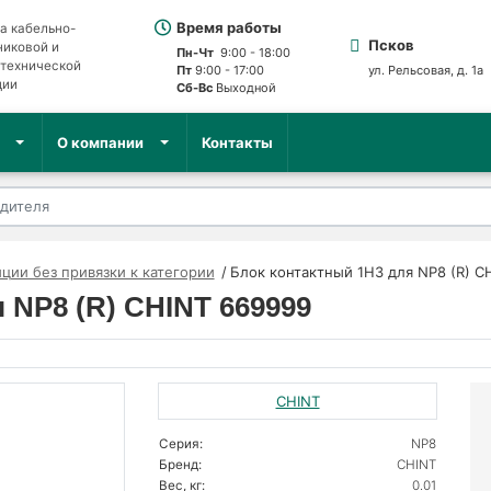
Время работы
а кабельно-
Псков
никовой и
Пн-Чт
9:00 - 18:00
отехнической
Пт
9:00 - 17:00
ул. Рельсовая, д. 1а
ции
Сб-Вс
Выходной
О компании
Контакты
ции без привязки к категории
Блок контактный 1НЗ для NP8 (R) C
 NP8 (R) CHINT 669999
CHINT
Серия:
NP8
Бренд:
CHINT
Вес, кг:
0.01