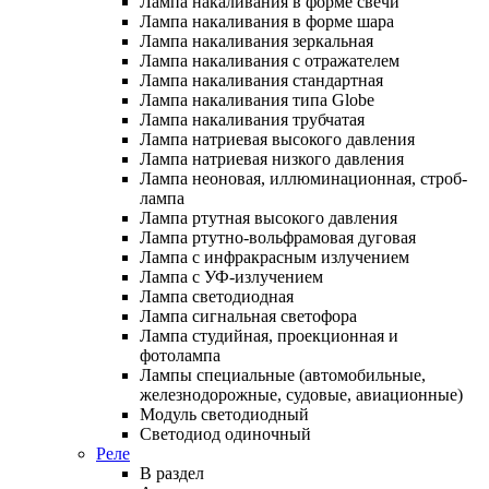
Лампа накаливания в форме свечи
Лампа накаливания в форме шара
Лампа накаливания зеркальная
Лампа накаливания с отражателем
Лампа накаливания стандартная
Лампа накаливания типа Globe
Лампа накаливания трубчатая
Лампа натриевая высокого давления
Лампа натриевая низкого давления
Лампа неоновая, иллюминационная, строб-
лампа
Лампа ртутная высокого давления
Лампа ртутно-вольфрамовая дуговая
Лампа с инфракрасным излучением
Лампа с УФ-излучением
Лампа светодиодная
Лампа сигнальная светофора
Лампа студийная, проекционная и
фотолампа
Лампы специальные (автомобильные,
железнодорожные, судовые, авиационные)
Модуль светодиодный
Светодиод одиночный
Реле
В раздел