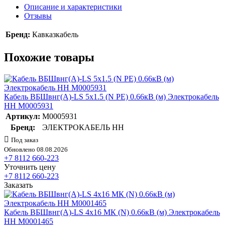
Описание и характеристики
Отзывы
Бренд:
Кавказкабель
Похожие товары
Кабель ВБШвнг(А)-LS 5х1.5 (N PE) 0.66кВ (м) Электрокабель
НН M0005931
Артикул:
M0005931
Бренд:
ЭЛЕКТРОКАБЕЛЬ НН
Под заказ
Обновлено 08.08.2026
+7 8112 660-223
Уточнить цену
+7 8112 660-223
Заказать
Кабель ВБШвнг(А)-LS 4х16 МК (N) 0.66кВ (м) Электрокабель
НН M0001465