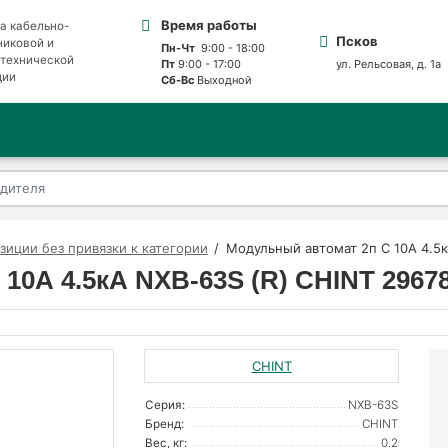
Время работы
а кабельно-
Псков
никовой и
Пн-Чт
9:00 - 18:00
отехнической
Пт
9:00 - 17:00
ул. Рельсовая, д. 1а
ции
Сб-Вс
Выходной
зиции без привязки к категории
Модульный автомат 2п C 10А 4.5к
10А 4.5кА NXB-63S (R) CHINT 2967
CHINT
Серия:
NXB-63S
Бренд:
CHINT
Вес, кг:
0.2