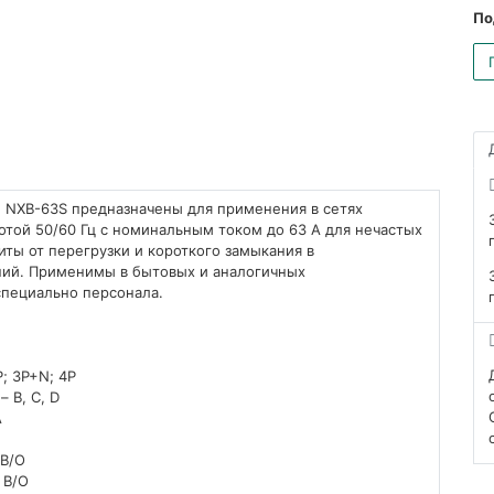
По
 NXB-63S предназначены для применения в сетях
отой 50/60 Гц с номинальным током до 63 А для нечастых
иты от перегрузки и короткого замыкания в
ний. Применимы в бытовых и аналогичных
специально персонала.
P; 3P+N; 4P
 B, C, D
А
 В/О
 В/О