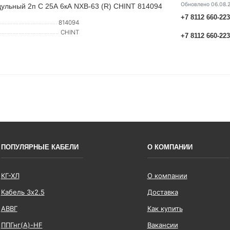
Обновлено 06.08.
ульный 2п C 25А 6кА NXB-63 (R) CHINT 814094
+7 8112 660-22
814094
CHINT
+7 8112 660-22
ПОПУЛЯРНЫЕ КАБЕЛИ
О КОМПАНИИ
КГ-ХЛ
О компании
Кабель 3x2.5
Доставка
АВВГ
Как купить
ППГнг(А)-HF
Вакансии