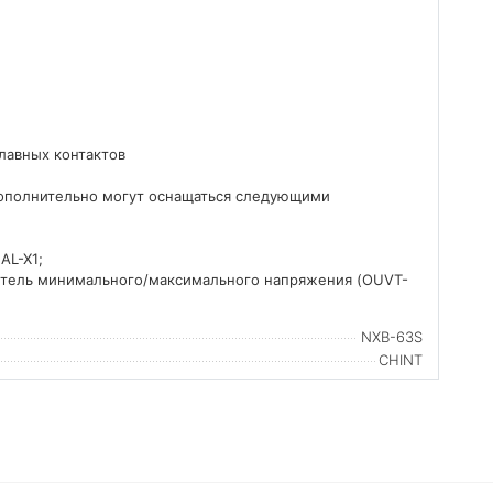
лавных контактов
ополнительно могут оснащаться следующими
AL-X1;
питель минимального/максимального напряжения (OUVT-
NXB-63S
CHINT