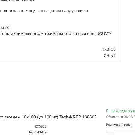
полнительно могут оснащаться следующими
AL-X1;
питель минимального/максимального напряжения (OUVT-
NXB-63
CHINT
На складе 8 уп
т. гвоздем 10х100 (уп.100шт) Tech-KREP 138605
Обновлено 08.08.
Розничная цена:
138605
Tech-KREP