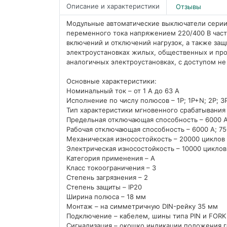
Описание и характеристики
Отзывы
Модульные автоматические выключатели серии
переменного тока напряжением 220/400 В част
включений и отключений нагрузок, а также защ
электроустановках жилых, общественных и пр
аналогичных электроустановках, с доступом не
Основные характеристики:
Номинальный ток – от 1 А до 63 А
Исполнение по числу полюсов – 1P; 1P+N; 2P; 3
Тип характеристики мгновенного срабатывания –
Предельная отключающая способность – 6000 А;
Рабочая отключающая способность – 6000 А; 75
Механическая износостойкость – 20000 циклов
Электрическая износостойкость – 10000 циклов
Категория применения – A
Класс токоограничения – 3
Степень загрязнения – 2
Степень защиты – IP20
Ширина полюса – 18 мм
Монтаж – на симметричную DIN-рейку 35 мм
Подключение – кабелем, шины типа PIN и FORK
Сигнализация – окошко индикации положения г