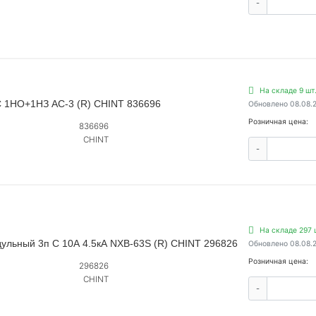
-
На складе 9 шт
AC 1НО+1НЗ AC-3 (R) CHINT 836696
Обновлено 08.08.
Розничная цена:
836696
CHINT
-
На складе 297 
ульный 3п C 10А 4.5кА NXB-63S (R) CHINT 296826
Обновлено 08.08.
Розничная цена:
296826
CHINT
-