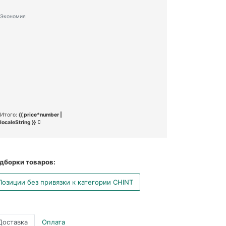
Экономия
Итого:
{{ price*number |
localeString }}
дборки товаров:
Позиции без привязки к категории CHINT
Доставка
Оплата