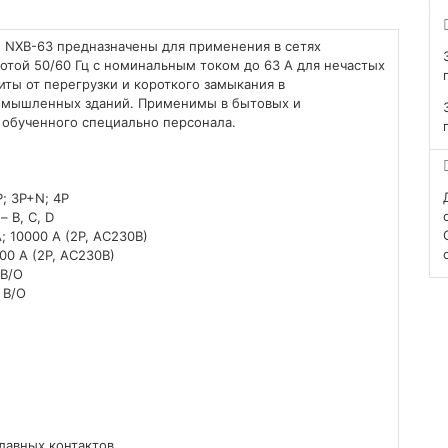
 NXB-63 предназначены для применения в сетях
отой 50/60 Гц с номинальным током до 63 А для нечастых
иты от перегрузки и короткого замыкания в
омышленных зданий. Применимы в бытовых и
 обученного специально персонала.
P; 3P+N; 4P
 B, C, D
 10000 А (2P, АС230В)
00 А (2P, АС230В)
 В/О
 В/О
лавных контактов