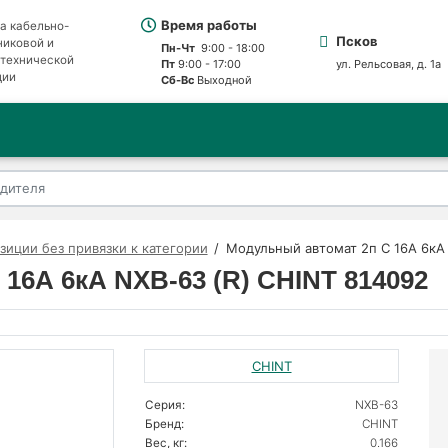
Время работы
а кабельно-
Псков
никовой и
Пн-Чт
9:00 - 18:00
отехнической
Пт
9:00 - 17:00
ул. Рельсовая, д. 1а
ции
Сб-Вс
Выходной
зиции без привязки к категории
Модульный автомат 2п C 16А 6кА 
16А 6кА NXB-63 (R) CHINT 814092
CHINT
Серия:
NXB-63
Бренд:
CHINT
Вес, кг:
0.166