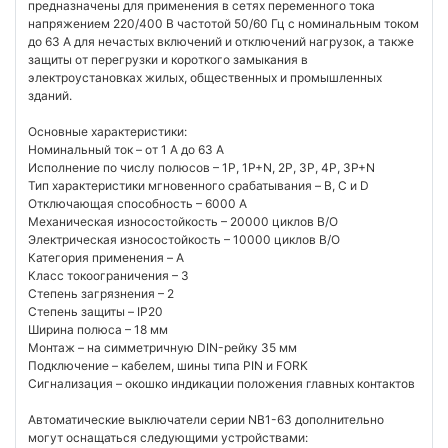
предназначены для применения в сетях переменного тока
напряжением 220/400 В частотой 50/60 Гц с номинальным током
до 63 А для нечастых включений и отключений нагрузок, а также
защиты от перегрузки и короткого замыкания в
электроустановках жилых, общественных и промышленных
зданий.
Основные характеристики:
Номинальный ток – от 1 А до 63 А
Исполнение по числу полюсов – 1P, 1P+N, 2P, 3P, 4P, 3P+N
Тип характеристики мгновенного срабатывания – B, C и D
Отключающая способность – 6000 A
Механическая износостойкость – 20000 циклов В/О
Электрическая износостойкость – 10000 циклов В/О
Категория применения – A
Класс токоограничения – 3
Степень загрязнения – 2
Степень защиты – IP20
Ширина полюса – 18 мм
Монтаж – на симметричную DIN-рейку 35 мм
Подключение – кабелем, шины типа PIN и FORK
Сигнализация – окошко индикации положения главных контактов
Автоматические выключатели серии NB1-63 дополнительно
могут оснащаться следующими устройствами: