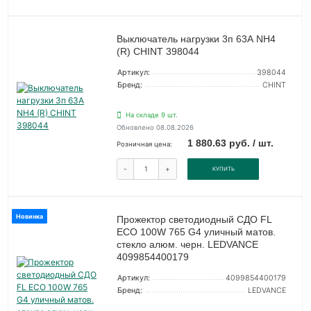
Выключатель нагрузки 3п 63А NH4
(R) CHINT 398044
Артикул:
398044
Бренд:
CHINT
На складе 9 шт.
Обновлено 08.08.2026
1 880.63 руб. / шт.
Розничная цена:
-
+
КУПИТЬ
Новинка
Прожектор светодиодный СДО FL
ECO 100W 765 G4 уличный матов.
стекло алюм. черн. LEDVANCE
4099854400179
Артикул:
4099854400179
Бренд:
LEDVANCE