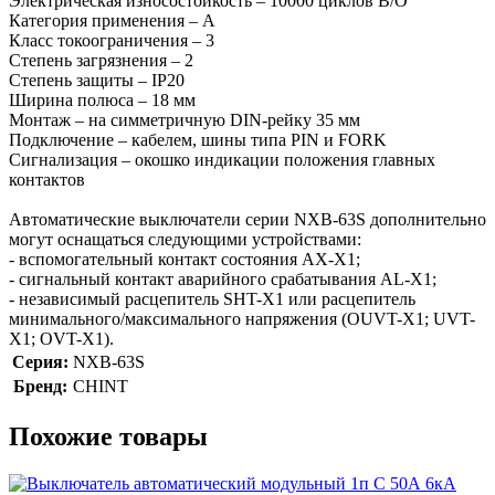
Электрическая износостойкость – 10000 циклов В/О
Категория применения – A
Класс токоограничения – 3
Степень загрязнения – 2
Степень защиты – IP20
Ширина полюса – 18 мм
Монтаж – на симметричную DIN-рейку 35 мм
Подключение – кабелем, шины типа PIN и FORK
Сигнализация – окошко индикации положения главных
контактов
Автоматические выключатели серии NXB-63S дополнительно
могут оснащаться следующими устройствами:
- вспомогательный контакт состояния AX-X1;
- сигнальный контакт аварийного срабатывания AL-X1;
- независимый расцепитель SHT-X1 или расцепитель
минимального/максимального напряжения (OUVT-X1; UVT-
X1; OVT-X1).
Серия:
NXB-63S
Бренд:
CHINT
Похожие товары