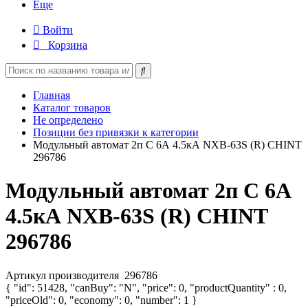
Еще
Войти
Корзина
Главная
Каталог товаров
Не определено
Позиции без привязки к категории
Модульный автомат 2п C 6А 4.5кА NXB-63S (R) CHINT
296786
Модульный автомат 2п C 6А
4.5кА NXB-63S (R) CHINT
296786
Артикул производителя
296786
{ "id": 51428, "canBuy": "N", "price": 0, "productQuantity" : 0,
"priceOld": 0, "economy": 0, "number": 1 }