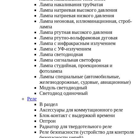
Лампа накаливания трубчатая
Лампа натриевая высокого давления
Лампа натриевая низкого давления
Лампа неоновая, иллюминационная, строб-
лампа
Лампа ртутная высокого давления
Лампа ртутно-вольфрамовая дуговая
Лампа с инфракрасным излучением
Лампа с УФ-излучением
Лампа светодиодная
Лампа сигнальная светофора
Лампа студийная, проекционная и
фотолампа
Лампы специальные (автомобильные,
железнодорожные, судовые, авиационные)
Модуль светодиодный
Светодиод одиночный
Реле
В раздел
Аксессуары для коммутационного реле
Блок-контакт с выдержкой времени
Оптрон
Радиатор для твердотельного реле
Реле безопасности (устройство для контроля
безопасности цепей)