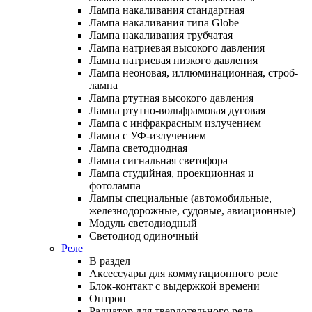
Лампа накаливания стандартная
Лампа накаливания типа Globe
Лампа накаливания трубчатая
Лампа натриевая высокого давления
Лампа натриевая низкого давления
Лампа неоновая, иллюминационная, строб-
лампа
Лампа ртутная высокого давления
Лампа ртутно-вольфрамовая дуговая
Лампа с инфракрасным излучением
Лампа с УФ-излучением
Лампа светодиодная
Лампа сигнальная светофора
Лампа студийная, проекционная и
фотолампа
Лампы специальные (автомобильные,
железнодорожные, судовые, авиационные)
Модуль светодиодный
Светодиод одиночный
Реле
В раздел
Аксессуары для коммутационного реле
Блок-контакт с выдержкой времени
Оптрон
Радиатор для твердотельного реле