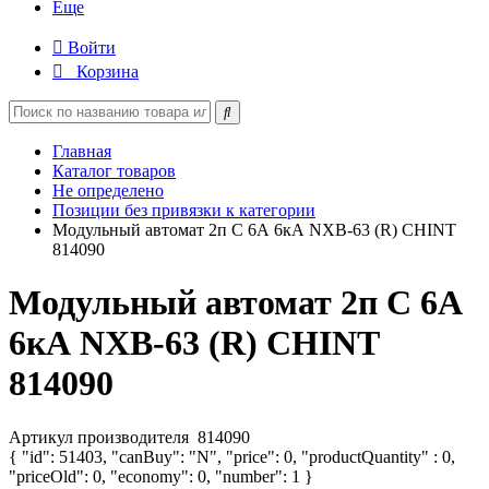
Еще
Войти
Корзина
Главная
Каталог товаров
Не определено
Позиции без привязки к категории
Модульный автомат 2п C 6А 6кА NXB-63 (R) CHINT
814090
Модульный автомат 2п C 6А
6кА NXB-63 (R) CHINT
814090
Артикул производителя
814090
{ "id": 51403, "canBuy": "N", "price": 0, "productQuantity" : 0,
"priceOld": 0, "economy": 0, "number": 1 }