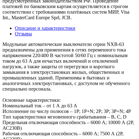
предусмотренных законодательством РФ. Проведение
платежей по банковским картам осуществляется в строгом
соответствии с требованиями платёжных систем МИР, Visa
Int., MasterCard Europe Sprl, JCB.
Описание и характеристики
Отзывы
Модульные автоматические выключатели серии NXB-63
предназначены для применения в сетях переменного тока
напряжением 220/400 В частотой 50/60 Гц с номинальным
током до 63 А для нечастых включений и отключений
нагрузок, а также защиты от перегрузки и короткого
замыкания в электроустановках жилых, общественных и
промышленных зданий. Применимы в бытовых и
аналогичных электроустановках, с доступом не обученного
специально персонала.
Основные характеристики:
Номинальный ток – от 1 А до 63 А
Исполнение по числу полюсов – 1P; 1P+N; 2P; 3P; 3P+N; 4P
Тип характеристики мгновенного срабатывания – B, C, D
Предельная отключающая способность – 6000 А; 10000 А (2P,
АС230В)
Рабочая отключающая способность – 6000 А; 7500 А (2P,