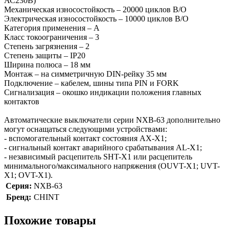
АС230В)
Механическая износостойкость – 20000 циклов В/О
Электрическая износостойкость – 10000 циклов В/О
Категория применения – A
Класс токоограничения – 3
Степень загрязнения – 2
Степень защиты – IP20
Ширина полюса – 18 мм
Монтаж – на симметричную DIN-рейку 35 мм
Подключение – кабелем, шины типа PIN и FORK
Сигнализация – окошко индикации положения главных
контактов
Автоматические выключатели серии NXB-63 дополнительно
могут оснащаться следующими устройствами:
- вспомогательный контакт состояния AX-X1;
- сигнальный контакт аварийного срабатывания AL-X1;
- независимый расцепитель SHT-X1 или расцепитель
минимального/максимального напряжения (OUVT-X1; UVT-
X1; OVT-X1).
Серия:
NXB-63
Бренд:
CHINT
Похожие товары