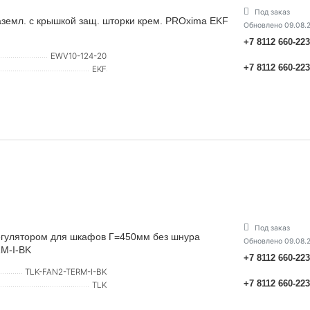
Под заказ
аземл. с крышкой защ. шторки крем. PROxima EKF
Обновлено 09.08.
+7 8112 660-22
EWV10-124-20
+7 8112 660-22
EKF
Под заказ
регулятором для шкафов Г=450мм без шнура
Обновлено 09.08.
M-I-BK
+7 8112 660-22
TLK-FAN2-TERM-I-BK
+7 8112 660-22
TLK