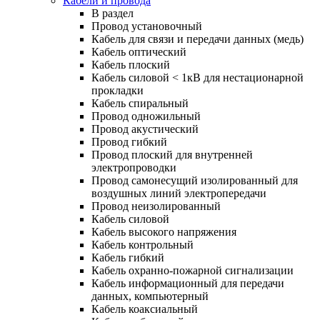
Кабели и провода
В раздел
Провод установочный
Кабель для связи и передачи данных (медь)
Кабель оптический
Кабель плоский
Кабель силовой < 1кВ для нестационарной
прокладки
Кабель спиральный
Провод одножильный
Провод акустический
Провод гибкий
Провод плоский для внутренней
электропроводки
Провод самонесущий изолированный для
воздушных линий электропередачи
Провод неизолированный
Кабель силовой
Кабель высокого напряжения
Кабель контрольный
Кабель гибкий
Кабель охранно-пожарной сигнализации
Кабель информационный для передачи
данных, компьютерный
Кабель коаксиальный