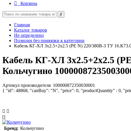
Корзина
Главная
Каталог товаров
Не определено
Позиции без привязки к категории
Кабель КГ-ХЛ 3х2.5+2х2.5 (PE N) 220/380В-3 ТУ 16.К73.
Кабель КГ-ХЛ 3х2.5+2х2.5 (PE
Кольчугино 1000008723500300
Артикул производителя
100000872350030001
{ "id": 48868, "canBuy": "N", "price": 0, "productQuantity" : 0, "pr
[]
Бренд:
Кольчугино