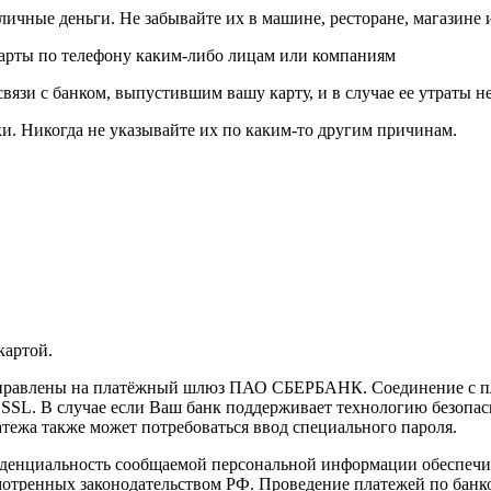
личные деньги. Не забывайте их в машине, ресторане, магазине и
карты по телефону каким-либо лицам или компаниям
связи с банком, выпустившим вашу карту, и в случае ее утраты 
и. Никогда не указывайте их по каким-то другим причинам.
картой.
направлены на платёжный шлюз ПАО СБЕРБАНК. Соединение с п
L. В случае если Ваш банк поддерживает технологию безопасно
латежа также может потребоваться ввод специального пароля.
иденциальность сообщаемой персональной информации обеспеч
мотренных законодательством РФ. Проведение платежей по банко