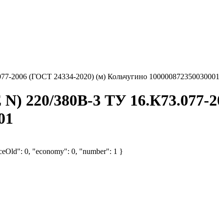
077-2006 (ГОСТ 24334-2020) (м) Кольчугино 10000087235003000
 N) 220/380В-3 ТУ 16.К73.077-2
01
iceOld": 0, "economy": 0, "number": 1 }