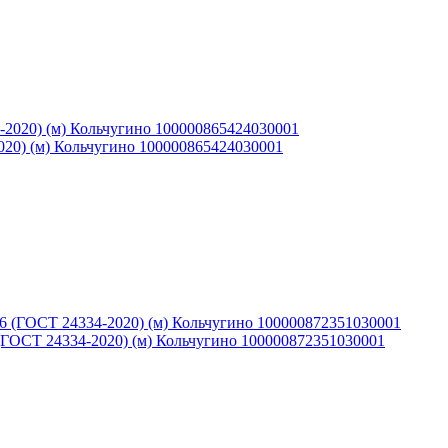
020) (м) Кольчугино 100000865424030001
(ГОСТ 24334-2020) (м) Кольчугино 100000872351030001