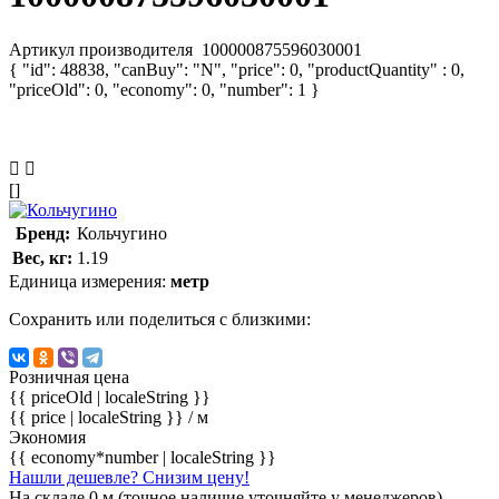
Артикул производителя
100000875596030001
{ "id": 48838, "canBuy": "N", "price": 0, "productQuantity" : 0,
"priceOld": 0, "economy": 0, "number": 1 }
[]
Бренд:
Кольчугино
Вес, кг:
1.19
Единица измерения:
метр
Сохранить или поделиться с близкими:
Розничная цена
{{ priceOld | localeString }}
{{ price | localeString }}
/ м
Экономия
{{ economy*number | localeString }}
Нашли дешевле? Снизим цену!
На складе 0 м (точное наличие уточняйте у менеджеров)