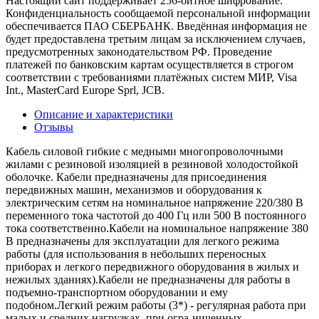
Настоящий сайт поддерживает 256-битное шифрование.
Конфиденциальность сообщаемой персональной информации
обеспечивается ПАО СБЕРБАНК. Введённая информация не
будет предоставлена третьим лицам за исключением случаев,
предусмотренных законодательством РФ. Проведение
платежей по банковским картам осуществляется в строгом
соответствии с требованиями платёжных систем МИР, Visa
Int., MasterCard Europe Sprl, JCB.
Описание и характеристики
Отзывы
Кабель силовой гибкие с медными многопроволочными
жилами с резиновой изоляцией в резиновой холодостойкой
оболочке. Кабели предназначены для присоединения
передвижных машин, механизмов и оборудования к
электрическим сетям на номинальное напряжение 220/380 В
переменного тока частотой до 400 Гц или 500 В постоянного
тока соответственно.Кабели на номинальное напряжение 380
В предназначены для эксплуа­тации для легкого режима
работы (для использования в небольших перенос­ных
приборах и легкого передвижного оборудования в жилых и
нежилых зда­ниях).Кабели не предназначены для работы в
подъемно-транспортном обору­довании и ему
подобном.Легкий режим работы (3*) - регулярная работа при
малых и средних нагрузках, при огра-ниченных