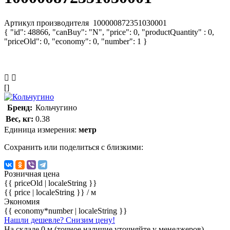
Артикул производителя
100000872351030001
{ "id": 48866, "canBuy": "N", "price": 0, "productQuantity" : 0,
"priceOld": 0, "economy": 0, "number": 1 }
[]
Бренд:
Кольчугино
Вес, кг:
0.38
Единица измерения:
метр
Сохранить или поделиться с близкими:
Розничная цена
{{ priceOld | localeString }}
{{ price | localeString }}
/ м
Экономия
{{ economy*number | localeString }}
Нашли дешевле? Снизим цену!
На складе 0 м (точное наличие уточняйте у менеджеров)