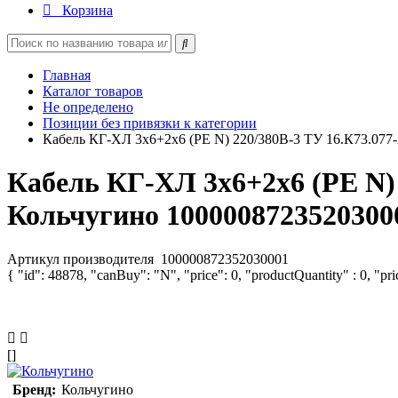
Корзина
Главная
Каталог товаров
Не определено
Позиции без привязки к категории
Кабель КГ-ХЛ 3х6+2х6 (PE N) 220/380В-3 ТУ 16.К73.077
Кабель КГ-ХЛ 3х6+2х6 (PE N) 
Кольчугино 1000008723520300
Артикул производителя
100000872352030001
{ "id": 48878, "canBuy": "N", "price": 0, "productQuantity" : 0, "pr
[]
Бренд:
Кольчугино