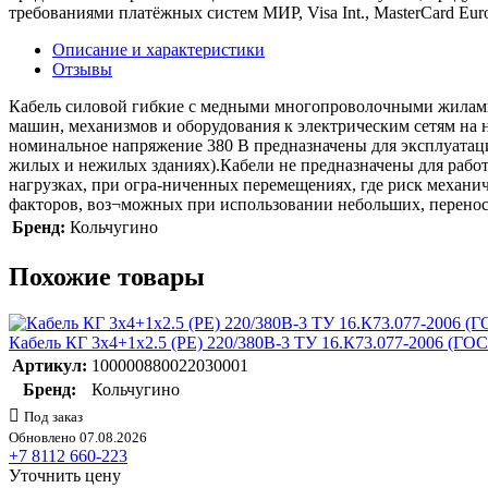
требованиями платёжных систем МИР, Visa Int., MasterCard Euro
Описание и характеристики
Отзывы
Кабель силовой гибкие с медными многопроволочными жилами
машин, механизмов и оборудования к электрическим сетям на 
номинальное напряжение 380 В предназначены для эксплуа­тац
жилых и нежилых зда­ниях).Кабели не предназначены для работ
нагрузках, при огра-ниченных перемещениях, где риск механи
факторов, воз¬можных при использовании небольших, перенос
Бренд:
Кольчугино
Похожие товары
Кабель КГ 3х4+1х2.5 (PE) 220/380В-3 ТУ 16.К73.077-2006 (ГО
Артикул:
100000880022030001
Бренд:
Кольчугино
Под заказ
Обновлено 07.08.2026
+7 8112 660-223
Уточнить цену