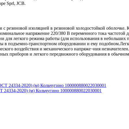
pe Sprl, JCB.
 с резиновой изоляцией в резиновой холодостойкой оболочке. 
номинальное напряжение 220/380 В переменного тока частотой до
ии для легкого режима работы (для использования в небольших 
ы в подъемно-транспортном обору­довании и ему подобном.Легки
ческого воздействия и механического напряже¬ния незначителе
ных приборов и легкого передвижного оборудования в обычном
СТ 24334-2020) (м) Кольчугино 100000880022030001