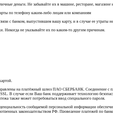
личные деньги. Не забывайте их в машине, ресторане, магазине и
карты по телефону каким-либо лицам или компаниям
связи с банком, выпустившим вашу карту, и в случае ее утраты 
и. Никогда не указывайте их по каким-то другим причинам.
картой.
направлены на платёжный шлюз ПАО СБЕРБАНК. Соединение с п
L. В случае если Ваш банк поддерживает технологию безопасно
латежа также может потребоваться ввод специального пароля.
иденциальность сообщаемой персональной информации обеспеч
мотренных законодательством РФ. Проведение платежей по банко