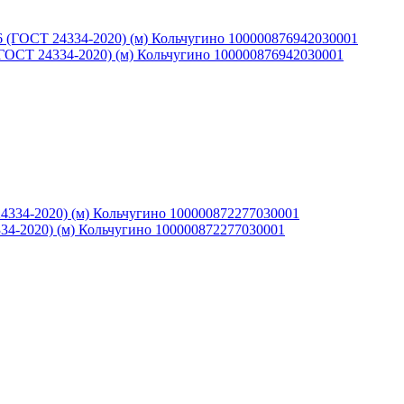
(ГОСТ 24334-2020) (м) Кольчугино 100000876942030001
34-2020) (м) Кольчугино 100000872277030001