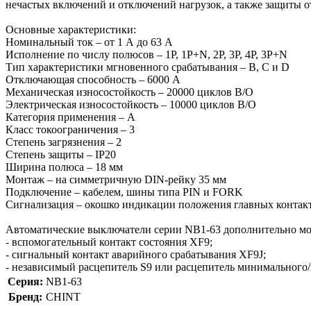
нечастых включений и отключений нагрузок, а также защиты 
Основные характеристики:
Номинальный ток – от 1 А до 63 А
Исполнение по числу полюсов – 1P, 1P+N, 2P, 3P, 4P, 3P+N
Тип характеристики мгновенного срабатывания – B, C и D
Отключающая способность – 6000 A
Механическая износостойкость – 20000 циклов В/О
Электрическая износостойкость – 10000 циклов В/О
Категория применения – A
Класс токоограничения – 3
Степень загрязнения – 2
Степень защиты – IP20
Ширина полюса – 18 мм
Монтаж – на симметричную DIN-рейку 35 мм
Подключение – кабелем, шины типа PIN и FORK
Сигнализация – окошко индикации положения главных контак
Автоматические выключатели серии NB1-63 дополнительно мо
- вспомогательный контакт состояния XF9;
- сигнальный контакт аварийного срабатывания XF9J;
- независимый расцепитель S9 или расцепитель минимального
Серия:
NB1-63
Бренд:
CHINT