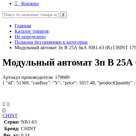
Корзина
Главная
Каталог товаров
Не определено
Позиции без привязки к категории
Модульный автомат 3п B 25А 6кА NB1-63 (R) CHINT 17
Модульный автомат 3п B 25А 
Артикул производителя
179689
{ "id": 51369, "canBuy": "Y", "price": 1017.48, "productQuantity" :
[]
CHINT
Серия:
NB1-63
Бренд:
CHINT
Вес, кг:
0.34