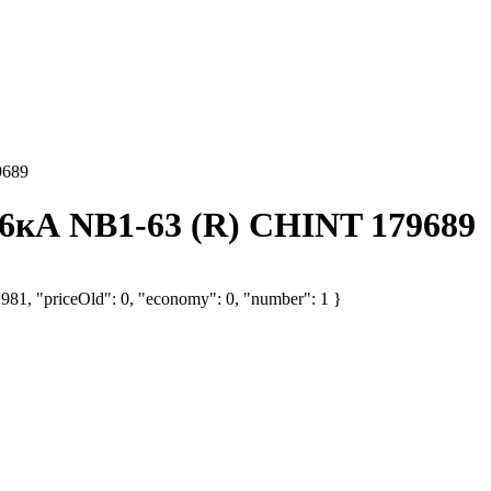
9689
6кА NB1-63 (R) CHINT 179689
 981, "priceOld": 0, "economy": 0, "number": 1 }