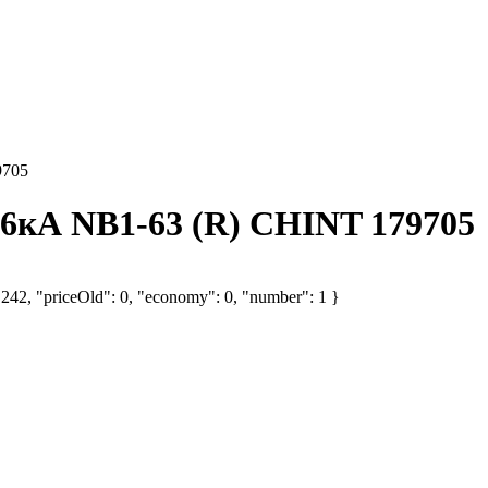
9705
6кА NB1-63 (R) CHINT 179705
 242, "priceOld": 0, "economy": 0, "number": 1 }