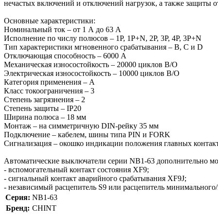
нечастых включений и отключений нагрузок, а также защиты 
Основные характеристики:
Номинальный ток – от 1 А до 63 А
Исполнение по числу полюсов – 1P, 1P+N, 2P, 3P, 4P, 3P+N
Тип характеристики мгновенного срабатывания – B, C и D
Отключающая способность – 6000 A
Механическая износостойкость – 20000 циклов В/О
Электрическая износостойкость – 10000 циклов В/О
Категория применения – A
Класс токоограничения – 3
Степень загрязнения – 2
Степень защиты – IP20
Ширина полюса – 18 мм
Монтаж – на симметричную DIN-рейку 35 мм
Подключение – кабелем, шины типа PIN и FORK
Сигнализация – окошко индикации положения главных контак
Автоматические выключатели серии NB1-63 дополнительно мо
- вспомогательный контакт состояния XF9;
- сигнальный контакт аварийного срабатывания XF9J;
- независимый расцепитель S9 или расцепитель минимального
Серия:
NB1-63
Бренд:
CHINT