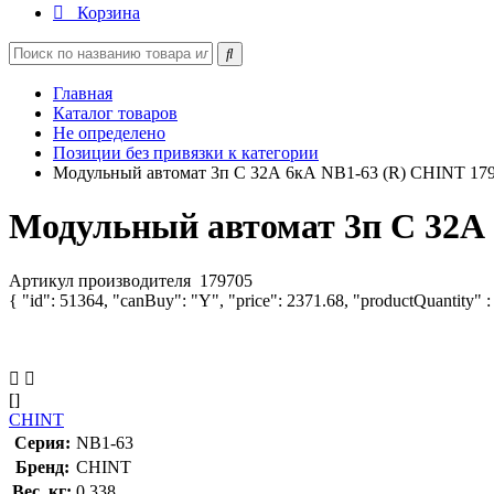
Корзина
Главная
Каталог товаров
Не определено
Позиции без привязки к категории
Модульный автомат 3п C 32А 6кА NB1-63 (R) CHINT 17
Модульный автомат 3п C 32А 
Артикул производителя
179705
{ "id": 51364, "canBuy": "Y", "price": 2371.68, "productQuantity" :
[]
CHINT
Серия:
NB1-63
Бренд:
CHINT
Вес, кг:
0.338