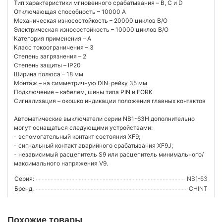
Тип характеристики мгновенного срабатывания – B, C и D
Отключающая способность – 10000 A
Механическая износостойкость – 20000 циклов В/О
Электрическая износостойкость – 10000 циклов В/О
Категория применения – A
Класс токоограничения – 3
Степень загрязнения – 2
Степень защиты – IP20
Ширина полюса – 18 мм
Монтаж – на симметричную DIN-рейку 35 мм
Подключение – кабелем, шины типа PIN и FORK
Сигнализация – окошко индикации положения главных контактов
Автоматические выключатели серии NB1-63H дополнительно
могут оснащаться следующими устройствами:
- вспомогательный контакт состояния XF9;
- сигнальный контакт аварийного срабатывания XF9J;
- независимый расцепитель S9 или расцепитель минимального/
максимального напряжения V9.
Серия:
NB1-63
Бренд:
CHINT
Похожие товары