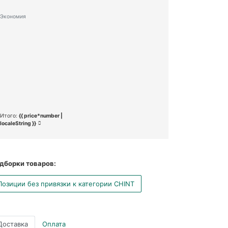
Экономия
Итого:
{{ price*number |
localeString }}
дборки товаров:
Позиции без привязки к категории CHINT
Доставка
Оплата