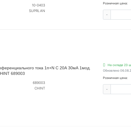
Розничная цена:
10-0403
SUPRLAN
-
На складе 23 ш
фференциального тока 1п+N C 20А 30мА 1мод.
Обновлено 06.08.
CHINT 689003
Розничная цена:
689003
CHINT
-