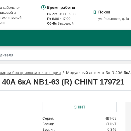
Время работы
а кабельно-
Псков
никовой и
Пн-Чт
9:00 - 18:00
отехнической
Пт
9:00 - 17:00
ул. Рельсовая, д. 1а
ции
Сб-Вс
Выходной
зиции без привязки к категории
Модульный автомат 3п D 40А 6кА 
40А 6кА NB1-63 (R) CHINT 179721
CHINT
Серия:
NB1-63
Бренд:
CHINT
Вес, кг:
0.346