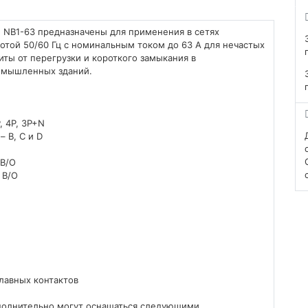
 NB1-63 предназначены для применения в сетях
отой 50/60 Гц с номинальным током до 63 А для нечастых
иты от перегрузки и короткого замыкания в
омышленных зданий.
, 4P, 3P+N
 B, C и D
 В/О
 В/О
лавных контактов
полнительно могут оснащаться следующими