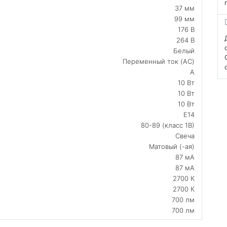
37 мм
99 мм
176 В
264 В
Белый
Переменный ток (AC)
A
10 Вт
10 Вт
10 Вт
E14
80-89 (класс 1В)
Свеча
Матовый (-ая)
87 мА
87 мА
2700 К
2700 К
700 лм
700 лм