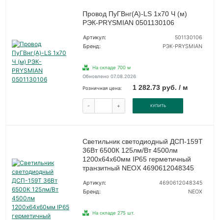
Провод ПуГВнг(А)-LS 1х70 Ч (м)
РЭК-PRYSMIAN 0501130106
Артикул:
501130106
Бренд:
РЭК-PRYSMIAN
На складе 700 м
Обновлено 07.08.2026
1 282.73 руб. / м
Розничная цена:
-
+
КУПИТЬ
Светильник светодиодный ДСП-159Т
36Вт 6500К 125лм/Вт 4500лм
1200х64х60мм IP65 герметичный
транзитный NEOX 4690612048345
Артикул:
4690612048345
Бренд:
NEOX
На складе 275 шт.