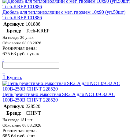
Дюбель для теплоизоляции с мет. гвоздем 10х90 (уп.50шт)
Tech-KREP 101886
Артикул:
101886
Бренд:
Tech-KREP
На складе 20 упак.
Обновлено 08.08.2026
Розничная цена:
675.63 руб. / упак.
-
+
Купить
Цепь резистивно-емкостная SR2-A для NC1-09-32 AC
100В-250В CHINT 228520
Артикул:
228520
Бренд:
CHINT
На складе 181 шт.
Обновлено 08.08.2026
Розничная цена:
685.64 руб. / шт.