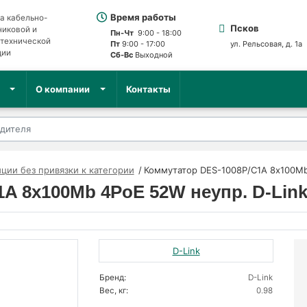
Время работы
а кабельно-
Псков
никовой и
Пн-Чт
9:00 - 18:00
отехнической
Пт
9:00 - 17:00
ул. Рельсовая, д. 1а
ции
Сб-Вс
Выходной
О компании
Контакты
ции без привязки к категории
Коммутатор DES-1008P/C1A 8х100Mb
A 8х100Mb 4PoE 52W неупр. D-Link
D-Link
Бренд:
D-Link
Вес, кг:
0.98