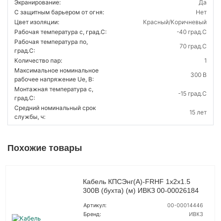
Экранирование:
Да
С защитным барьером от огня:
Нет
Цвет изоляции:
Красный/Коричневый
Рабочая температура с, град.C:
-40 град.C
Рабочая температура по,
70 град.C
град.C:
Количество пар:
1
Максимальное номинальное
300 В
рабочее напряжение Ue, В:
Монтажная температура с,
-15 град.C
град.C:
Средний номинальный срок
15 лет
службы, ч:
Похожие товары
Кабель КПСЭнг(А)-FRHF 1х2х1.5
300В (бухта) (м) ИВКЗ 00-00026184
Артикул:
00-00014446
Бренд:
ИВКЗ