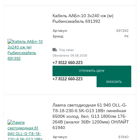
Кабель ААБл-10 3х240 ож (м)
Рыбинсккабель 691392
Артикул:
691392
Бренд:
РК
Под заказ
Обновлено 09.08.2026
+7 8112 660-223
УТОЧНИТЬ ЦЕНУ
+7 8112 660-223
ЗАКАЗАТЬ
Лампа светодиодная 61 940 OLL-G-
T8-18-230-6.5K-G13 18Вт линейная
6500К холод. бел. G13 1800лм 176-
264В (аналог 36Вт 1200мм) ОНЛАЙТ
61940
Артикул:
61940