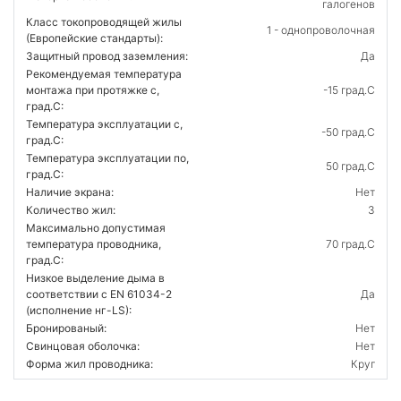
галогенов
Класс токопроводящей жилы
1 - однопроволочная
(Европейские стандарты):
Защитный провод заземления:
Да
Рекомендуемая температура
монтажа при протяжке с,
-15 град.C
град.C:
Температура эксплуатации с,
-50 град.C
град.C:
Температура эксплуатации по,
50 град.C
град.C:
Наличие экрана:
Нет
Количество жил:
3
Максимально допустимая
температура проводника,
70 град.C
град.C:
Низкое выделение дыма в
соответствии с EN 61034-2
Да
(исполнение нг-LS):
Бронированый:
Нет
Свинцовая оболочка:
Нет
Форма жил проводника:
Круг