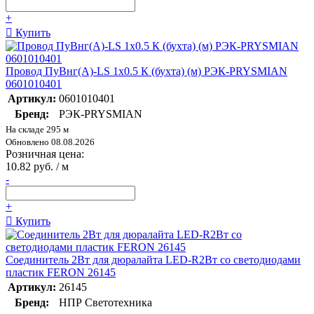
+
Купить
Провод ПуВнг(А)-LS 1х0.5 К (бухта) (м) РЭК-PRYSMIAN
0601010401
Артикул:
0601010401
Бренд:
РЭК-PRYSMIAN
На складе 295 м
Обновлено 08.08.2026
Розничная цена:
10.82 руб. / м
-
+
Купить
Соединитель 2Вт для дюралайта LED-R2Вт со светодиодами
пластик FERON 26145
Артикул:
26145
Бренд:
НПР Светотехника