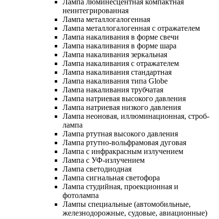
Лампа люминесцентная компактная
неинтегрированная
Лампа металлогалогенная
Лампа металлогалогенная с отражателем
Лампа накаливания в форме свечи
Лампа накаливания в форме шара
Лампа накаливания зеркальная
Лампа накаливания с отражателем
Лампа накаливания стандартная
Лампа накаливания типа Globe
Лампа накаливания трубчатая
Лампа натриевая высокого давления
Лампа натриевая низкого давления
Лампа неоновая, иллюминационная, строб-
лампа
Лампа ртутная высокого давления
Лампа ртутно-вольфрамовая дуговая
Лампа с инфракрасным излучением
Лампа с УФ-излучением
Лампа светодиодная
Лампа сигнальная светофора
Лампа студийная, проекционная и
фотолампа
Лампы специальные (автомобильные,
железнодорожные, судовые, авиационные)