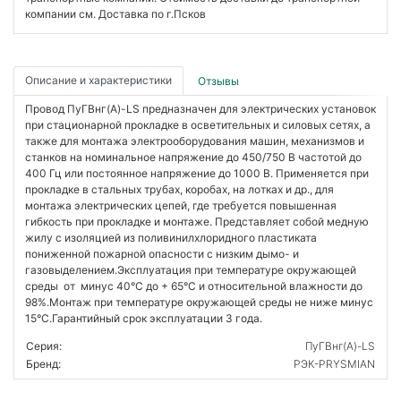
компании см. Доставка по г.Псков
Описание и характеристики
Отзывы
Провод ПуГВнг(А)-LS предназначен для электрических установок
при стационарной прокладке в осветительных и силовых сетях, а
также для монтажа электрооборудования машин, механизмов и
станков на номинальное напряжение до 450/750 В частотой до
400 Гц или постоянное напряжение до 1000 В. Применяется при
прокладке в стальных трубах, коробах, на лотках и др., для
монтажа электрических цепей, где требуется повышенная
гибкость при прокладке и монтаже. Представляет собой медную
жилу с изоляцией из поливинилхлоридного пластиката
пониженной пожарной опасности с низким дымо- и
газовыделением.Эксплуатация при температуре окружающей
среды от минус 40°C до + 65°C и относительной влажности до
98%.Монтаж при температуре окружающей среды не ниже минус
15°C.Гарантийный срок эксплуатации 3 года.
Серия:
ПуГВнг(А)-LS
Бренд:
РЭК-PRYSMIAN