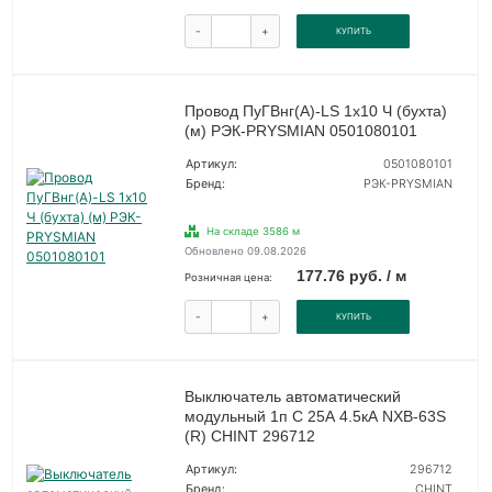
-
+
КУПИТЬ
Провод ПуГВнг(А)-LS 1х10 Ч (бухта)
(м) РЭК-PRYSMIAN 0501080101
Артикул:
0501080101
Бренд:
РЭК-PRYSMIAN
На складе 3586 м
Обновлено 09.08.2026
177.76 руб. / м
Розничная цена:
-
+
КУПИТЬ
Выключатель автоматический
модульный 1п C 25А 4.5кА NXB-63S
(R) CHINT 296712
Артикул:
296712
Бренд:
CHINT