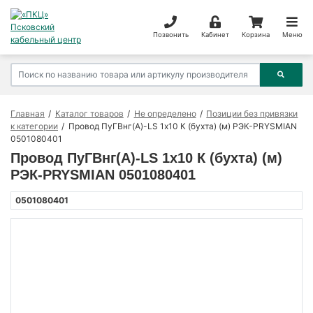
Позвонить
Кабинет
Корзина
Меню
Главная
Каталог товаров
Не определено
Позиции без привязки
к категории
Провод ПуГВнг(А)-LS 1х10 К (бухта) (м) РЭК-PRYSMIAN
0501080401
Провод ПуГВнг(А)-LS 1х10 К (бухта) (м)
РЭК-PRYSMIAN 0501080401
0501080401