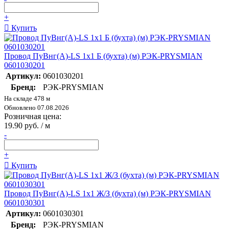
+
Купить
Провод ПуВнг(А)-LS 1х1 Б (бухта) (м) РЭК-PRYSMIAN
0601030201
Артикул:
0601030201
Бренд:
РЭК-PRYSMIAN
На складе 478 м
Обновлено 07.08.2026
Розничная цена:
19.90 руб. / м
-
+
Купить
Провод ПуВнг(А)-LS 1х1 Ж/З (бухта) (м) РЭК-PRYSMIAN
0601030301
Артикул:
0601030301
Бренд:
РЭК-PRYSMIAN