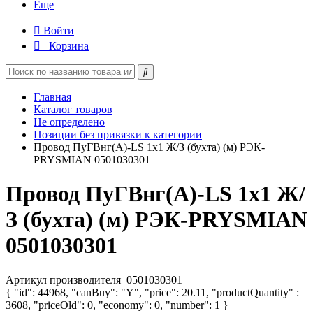
Еще
Войти
Корзина
Главная
Каталог товаров
Не определено
Позиции без привязки к категории
Провод ПуГВнг(А)-LS 1х1 Ж/З (бухта) (м) РЭК-
PRYSMIAN 0501030301
Провод ПуГВнг(А)-LS 1х1 Ж/
З (бухта) (м) РЭК-PRYSMIAN
0501030301
Артикул производителя
0501030301
{ "id": 44968, "canBuy": "Y", "price": 20.11, "productQuantity" :
3608, "priceOld": 0, "economy": 0, "number": 1 }