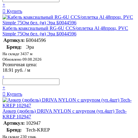
+
Купить
Кабель коаксиальный RG-6U CCS/оплетка Al 48проц. PVC
Simple 75Ом бел. (м) Эра Б0044596
Артикул:
Б0044596
Бренд:
Эра
На складе 3437 м
Обновлено 09.08.2026
Розничная цена:
18.91 руб. / м
-
+
Купить
Анкер (дюбель) DRIVA NYLON с шурупом (уп.4шт) Tech-
KREP 102947
Артикул:
102947
Бренд:
Tech-KREP
На складе 230 упак.