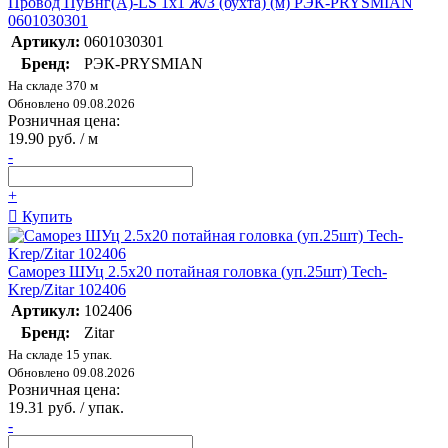
Провод ПуВнг(А)-LS 1х1 Ж/З (бухта) (м) РЭК-PRYSMIAN
0601030301
Артикул:
0601030301
Бренд:
РЭК-PRYSMIAN
На складе 370 м
Обновлено 09.08.2026
Розничная цена:
19.90 руб. / м
-
+
Купить
Саморез ШУц 2.5х20 потайная головка (уп.25шт) Tech-
Krep/Zitar 102406
Артикул:
102406
Бренд:
Zitar
На складе 15 упак.
Обновлено 09.08.2026
Розничная цена:
19.31 руб. / упак.
-