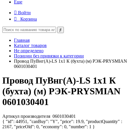
Еще
Войти
Корзина
Главная
Каталог товаров
Не определено
Позиции без привязки к категории
Провод ПуВнг(А)-LS 1х1 К (бухта) (м) РЭК-PRYSMIAN
0601030401
Провод ПуВнг(А)-LS 1х1 К
(бухта) (м) РЭК-PRYSMIAN
0601030401
Артикул производителя
0601030401
{ "id": 44951, "canBuy": "Y", "price": 19.9, "productQuantity" :
2167, "priceOld": 0, "economy": 0, "number": 1 }