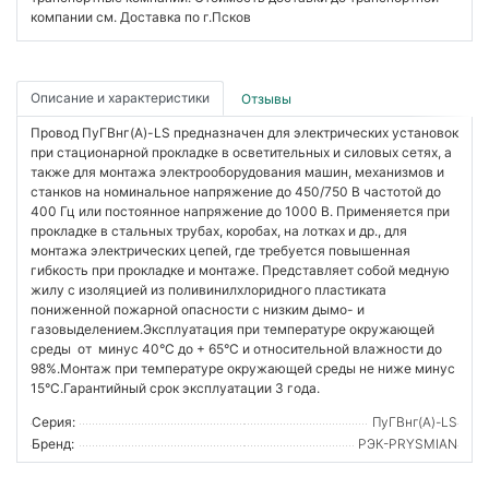
компании см. Доставка по г.Псков
Описание и характеристики
Отзывы
Провод ПуГВнг(А)-LS предназначен для электрических установок
при стационарной прокладке в осветительных и силовых сетях, а
также для монтажа электрооборудования машин, механизмов и
станков на номинальное напряжение до 450/750 В частотой до
400 Гц или постоянное напряжение до 1000 В. Применяется при
прокладке в стальных трубах, коробах, на лотках и др., для
монтажа электрических цепей, где требуется повышенная
гибкость при прокладке и монтаже. Представляет собой медную
жилу с изоляцией из поливинилхлоридного пластиката
пониженной пожарной опасности с низким дымо- и
газовыделением.Эксплуатация при температуре окружающей
среды от минус 40°C до + 65°C и относительной влажности до
98%.Монтаж при температуре окружающей среды не ниже минус
15°C.Гарантийный срок эксплуатации 3 года.
Серия:
ПуГВнг(А)-LS
Бренд:
РЭК-PRYSMIAN