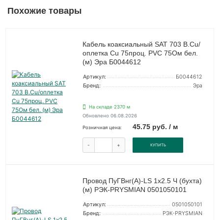
Похожие товары
Кабель коаксиальный SAT 703 B.Cu/
оплетка Cu 75проц. PVC 75Ом бел.
(м) Эра Б0044612
Артикул:
Б0044612
Бренд:
Эра
На складе 2370 м
Обновлено 06.08.2026
45.75 руб. / м
Розничная цена:
-
+
КУПИТЬ
Провод ПуГВнг(А)-LS 1х2.5 Ч (бухта)
(м) РЭК-PRYSMIAN 0501050101
Артикул:
0501050101
Бренд:
РЭК-PRYSMIAN