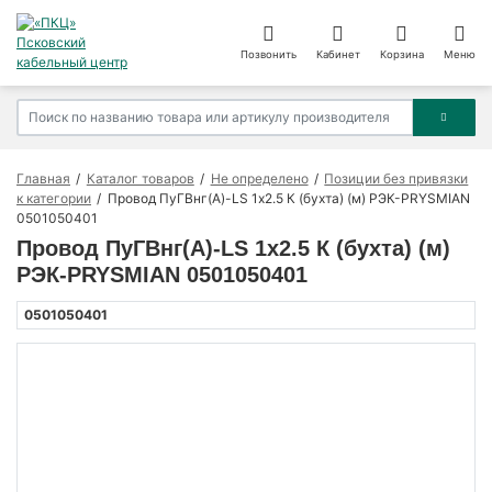
Позвонить
Кабинет
Корзина
Меню
Главная
Каталог товаров
Не определено
Позиции без привязки
к категории
Провод ПуГВнг(А)-LS 1х2.5 К (бухта) (м) РЭК-PRYSMIAN
0501050401
Провод ПуГВнг(А)-LS 1х2.5 К (бухта) (м)
РЭК-PRYSMIAN 0501050401
0501050401