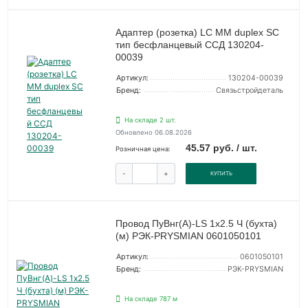
Адаптер (розетка) LC MM duplex SC
тип бесфланцевый ССД 130204-
00039
Артикул:
130204-00039
Бренд:
Связьстройдеталь
На складе 2 шт.
Обновлено 06.08.2026
45.57 руб. / шт.
Розничная цена:
-
+
КУПИТЬ
Провод ПуВнг(А)-LS 1х2.5 Ч (бухта)
(м) РЭК-PRYSMIAN 0601050101
Артикул:
0601050101
Бренд:
РЭК-PRYSMIAN
На складе 787 м