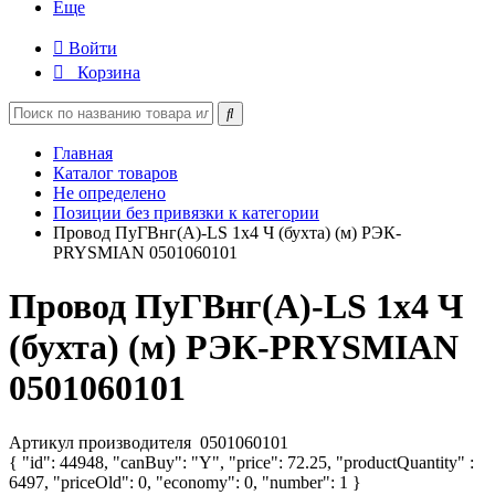
Еще
Войти
Корзина
Главная
Каталог товаров
Не определено
Позиции без привязки к категории
Провод ПуГВнг(А)-LS 1х4 Ч (бухта) (м) РЭК-
PRYSMIAN 0501060101
Провод ПуГВнг(А)-LS 1х4 Ч
(бухта) (м) РЭК-PRYSMIAN
0501060101
Артикул производителя
0501060101
{ "id": 44948, "canBuy": "Y", "price": 72.25, "productQuantity" :
6497, "priceOld": 0, "economy": 0, "number": 1 }