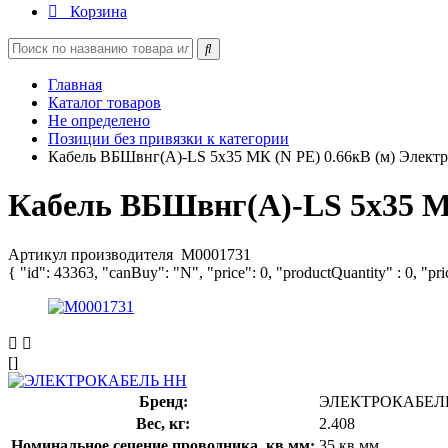
Корзина
Главная
Каталог товаров
Не определено
Позиции без привязки к категории
Кабель ВБШвнг(А)-LS 5х35 МК (N PE) 0.66кВ (м) Элект
Кабель ВБШвнг(А)-LS 5х35 М
Артикул производителя
M0001731
{ "id": 43363, "canBuy": "N", "price": 0, "productQuantity" : 0, "pr
[]
Бренд:
ЭЛЕКТРОКАБЕЛ
Вес, кг:
2.408
Номинальное сечение проводника, кв.мм:
35 кв.мм