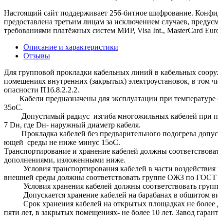
Настоящий сайт поддерживает 256-битное шифрование. Конф
предоставлена третьим лицам за исключением случаев, предус
требованиями платёжных систем МИР, Visa Int., MasterCard Euro
Описание и характеристики
Отзывы
Для групповой прокладки кабельных линий в кабельных соор
помещениях внутренних (закрытых) электроустановок, в том ч
опасности П1б.8.2.2.2.
Кабели предназначены для эксплуатации при температуре ок
35
Допустимый радиус изгиба многожильных кабелей при про
7 Dн, где Dн- наружный диаметр кабеля.
Прокладка кабелей без предварительного подогрева допуск
ющей среды не ниже минус 15оС.
Транспортирование и хранение кабелей должны соответствова
дополнениями, 
Условия транспортирования кабелей в части воздействия 
внешней среды должны соответствовать группе ОЖ3 по ГОСТ 
Условия хранения кабелей должны соответствовать групп
Допускается хранение кабелей на барабанах в обшитом ви
Срок хранения кабелей на открытых площадках не более дву
пяти лет, в закрытых помещениях- не более 10 лет. Завод гар