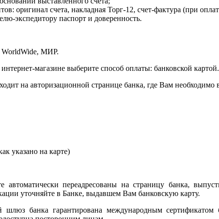
 основании выставленного счета;
в: оригинал счета, накладная Торг-12, счет-фактура (при оплат
елю-экспедитору паспорт и доверенность.
 WorldWide, МИР.
 интернет-магазине выберите способ оплаты: банковской картой.
сходит на авторизационной странице банка, где Вам необходимо
ак указано на карте)
е автоматически переадресованы на страницу банка, выпуст
ции уточняйте в Банке, выдавшем Вам банковскую карту.
ый шлюз банка гарантирована международным сертификатом
едоступна посторонним лицам.