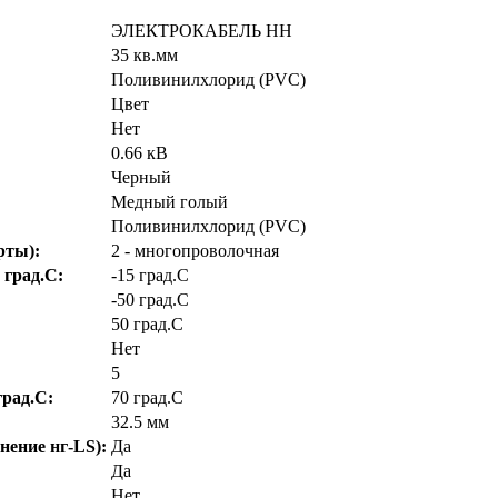
ЭЛЕКТРОКАБЕЛЬ НН
35 кв.мм
Поливинилхлорид (PVC)
Цвет
Нет
0.66 кВ
Черный
Медный голый
Поливинилхлорид (PVC)
рты):
2 - многопроволочная
 град.C:
-15 град.C
-50 град.C
50 град.C
Нет
5
рад.C:
70 град.C
32.5 мм
нение нг-LS):
Да
Да
Нет