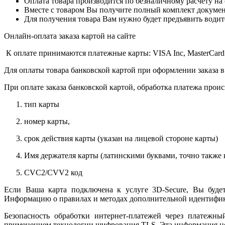
Оплата товара производится по безналичному расчету на
Вместе с товаром Вы получите полный комплект документо
Для получения товара Вам нужно будет предъявить водит
Онлайн-оплата заказа картой на сайте
К оплате принимаются платежные карты: VISA Inc, MasterCard
Для оплаты товара банковской картой при оформлении заказа в
При оплате заказа банковской картой, обработка платежа прои
тип карты
номер карты,
срок действия карты (указан на лицевой стороне карты)
Имя держателя карты (латинскими буквами, точно также к
CVC2/CVV2 код
Если Ваша карта подключена к услуге 3D-Secure, Вы будет
Информацию о правилах и методах дополнительной идентифика
Безопасность обработки интернет-платежей через платежн
применением технологии шифрования TLS. Эта информация н