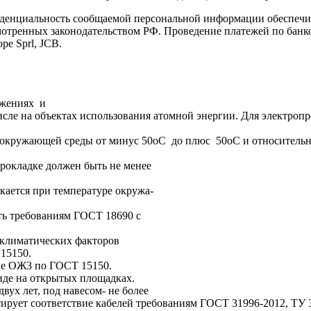
иденциальность сообщаемой персональной информации обеспеч
мотренных законодательством РФ. Проведение платежей по банко
pe Sprl, JCB.
ужениях и
исле на объектах использования атомной энергии. Для электро
ружающей среды от минус 50оС до плюс 50оС и относительной
оС.
кладке должен быть не менее
ается при температуре окружа-
ть требованиям ГОСТ 18690 с
изложенными ни
климатических факторов
15150.
е ОЖ3 по ГОСТ 15150.
де на открытых площадках.
х лет, под навесом- не более
антирует соответствие кабелей требованиям ГОСТ 31996-2012, ТУ