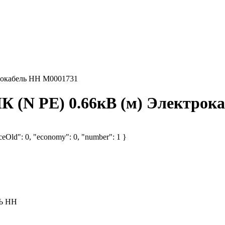
рокабель НН M0001731
К (N PE) 0.66кВ (м) Электрок
iceOld": 0, "economy": 0, "number": 1 }
Ь НН