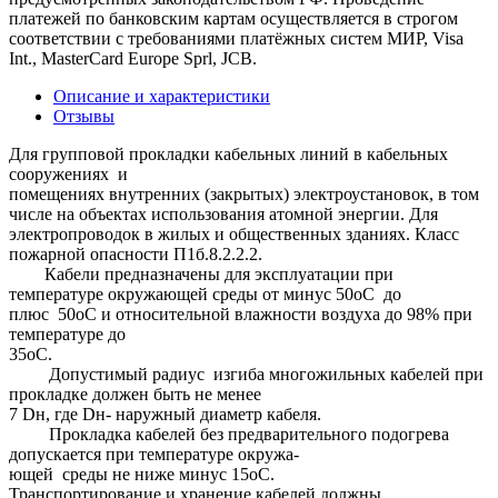
платежей по банковским картам осуществляется в строгом
соответствии с требованиями платёжных систем МИР, Visa
Int., MasterCard Europe Sprl, JCB.
Описание и характеристики
Отзывы
Для групповой прокладки кабельных линий в кабельных
сооружениях и
помещениях внутренних (закрытых) электроустановок, в том
числе на объектах использования атомной энергии. Для
электропроводок в жилых и общественных зданиях. Класс
пожарной опасности П1б.8.2.2.2.
Кабели предназначены для эксплуатации при
температуре окружающей среды от минус 50оС до
плюс 50оС и относительной влажности воздуха до 98% при
температуре до
35
Допустимый радиус изгиба многожильных кабелей при
прокладке должен быть не менее
7 Dн, где Dн- наружный диаметр кабеля.
Прокладка кабелей без предварительного подогрева
допускается при температуре окружа-
ющей среды не ниже минус 15оС.
Транспортирование и хранение кабелей должны