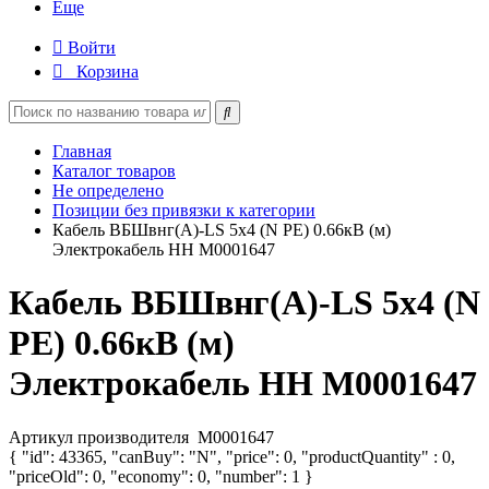
Еще
Войти
Корзина
Главная
Каталог товаров
Не определено
Позиции без привязки к категории
Кабель ВБШвнг(А)-LS 5х4 (N PE) 0.66кВ (м)
Электрокабель НН M0001647
Кабель ВБШвнг(А)-LS 5х4 (N
PE) 0.66кВ (м)
Электрокабель НН M0001647
Артикул производителя
M0001647
{ "id": 43365, "canBuy": "N", "price": 0, "productQuantity" : 0,
"priceOld": 0, "economy": 0, "number": 1 }