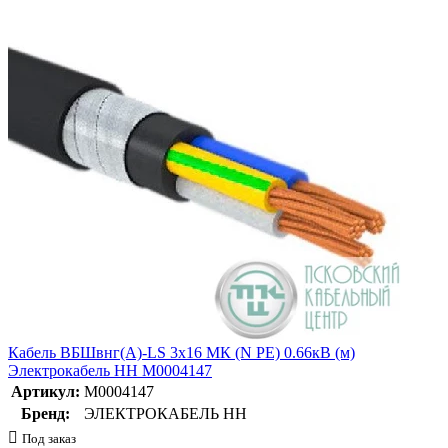
Кабель ВБШвнг(А)-LS 3х16 МК (N PE) 0.66кВ (м)
Электрокабель НН M0004147
Артикул:
M0004147
Бренд:
ЭЛЕКТРОКАБЕЛЬ НН
Под заказ