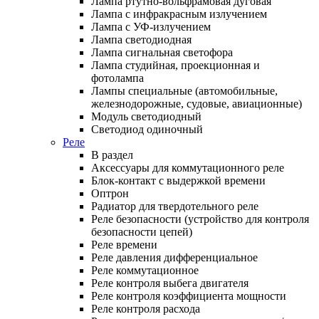
Лампа ртутно-вольфрамовая дуговая
Лампа с инфракрасным излучением
Лампа с УФ-излучением
Лампа светодиодная
Лампа сигнальная светофора
Лампа студийная, проекционная и
фотолампа
Лампы специальные (автомобильные,
железнодорожные, судовые, авиационные)
Модуль светодиодный
Светодиод одиночный
Реле
В раздел
Аксессуары для коммутационного реле
Блок-контакт с выдержкой времени
Оптрон
Радиатор для твердотельного реле
Реле безопасности (устройство для контроля
безопасности цепей)
Реле времени
Реле давления дифференциальное
Реле коммутационное
Реле контроля выбега двигателя
Реле контроля коэффициента мощности
Реле контроля расхода