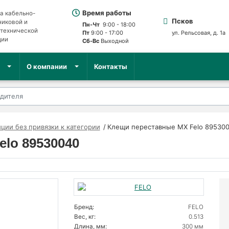
Время работы
а кабельно-
Псков
никовой и
Пн-Чт
9:00 - 18:00
отехнической
Пт
9:00 - 17:00
ул. Рельсовая, д. 1а
ции
Сб-Вс
Выходной
О компании
Контакты
ции без привязки к категории
Клещи переставные MX Felo 89530
lo 89530040
Бренд:
FELO
Вес, кг:
0.513
Длина, мм:
300 мм