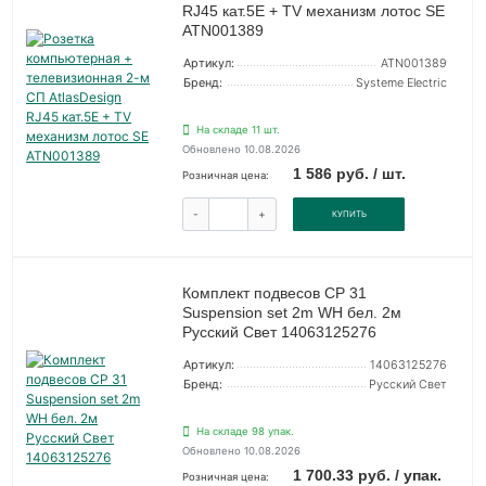
RJ45 кат.5E + TV механизм лотос SE
ATN001389
Артикул:
ATN001389
Бренд:
Systeme Electric
На складе 11 шт.
Обновлено 10.08.2026
1 586 руб. / шт.
Розничная цена:
-
+
КУПИТЬ
Комплект подвесов CP 31
Suspension set 2m WH бел. 2м
Русский Свет 14063125276
Артикул:
14063125276
Бренд:
Русский Свет
На складе 98 упак.
Обновлено 10.08.2026
1 700.33 руб. / упак.
Розничная цена: