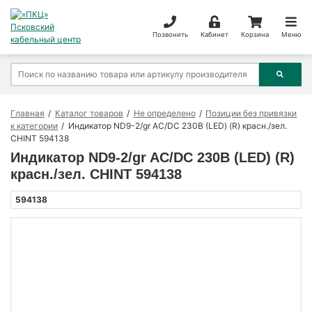
Позвонить
Кабинет
Корзина
Меню
Главная
Каталог товаров
Не определено
Позиции без привязки
к категории
Индикатор ND9-2/gr AC/DC 230В (LED) (R) красн./зел.
CHINT 594138
Индикатор ND9-2/gr AC/DC 230В (LED) (R)
красн./зел. CHINT 594138
594138