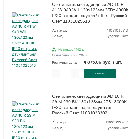
Светильник светодиодный AD 10 R
41 W 940 WH 130х123мм 35Вт 4000К
IP20 встраив. даунлайт бел. Русский
Свет 11031025513
Артикул:
11031025513
Бренд:
Русский Свет
На складе 1402 шт.
Обновлено 08.08.2026
4 875.06 руб. / шт.
Розничная цена:
-
+
КУПИТЬ
Светильник светодиодный AD 10 R
29 M 930 BK 130х123мм 27Вт 3000К
IP20 встраив. черн. даунлайт
Русский Свет 11031023302
Артикул:
11031023302
Бренд:
Русский Свет