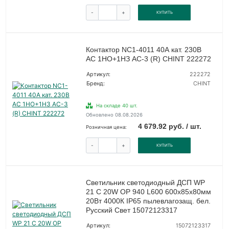
-
+
КУПИТЬ
Контактор NC1-4011 40А кат. 230В
AC 1НО+1НЗ AC-3 (R) CHINT 222272
Артикул:
222272
Бренд:
CHINT
На складе 40 шт.
Обновлено 08.08.2026
4 679.92 руб. / шт.
Розничная цена:
-
+
КУПИТЬ
Светильник светодиодный ДСП WP
21 C 20W OP 940 L600 600х85х80мм
20Вт 4000К IP65 пылевлагозащ. бел.
Русский Свет 15072123317
Артикул:
15072123317