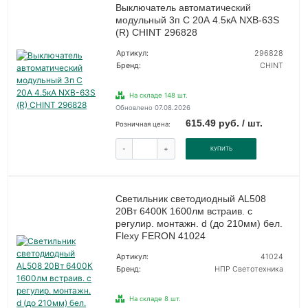
Выключатель автоматический
модульный 3п C 20А 4.5кА NXB-63S
(R) CHINT 296828
Артикул:
296828
Бренд:
CHINT
На складе 148 шт.
Обновлено 07.08.2026
615.49 руб. / шт.
Розничная цена:
-
+
КУПИТЬ
Светильник светодиодный AL508
20Вт 6400К 1600лм встраив. с
регулир. монтажн. d (до 210мм) бел.
Flexy FERON 41024
Артикул:
41024
Бренд:
НПР Светотехника
На складе 8 шт.