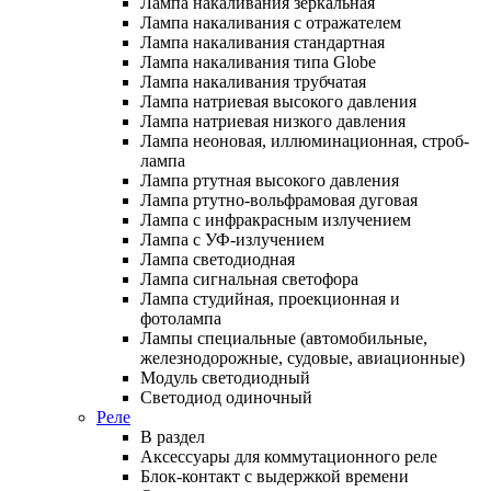
Лампа накаливания зеркальная
Лампа накаливания с отражателем
Лампа накаливания стандартная
Лампа накаливания типа Globe
Лампа накаливания трубчатая
Лампа натриевая высокого давления
Лампа натриевая низкого давления
Лампа неоновая, иллюминационная, строб-
лампа
Лампа ртутная высокого давления
Лампа ртутно-вольфрамовая дуговая
Лампа с инфракрасным излучением
Лампа с УФ-излучением
Лампа светодиодная
Лампа сигнальная светофора
Лампа студийная, проекционная и
фотолампа
Лампы специальные (автомобильные,
железнодорожные, судовые, авиационные)
Модуль светодиодный
Светодиод одиночный
Реле
В раздел
Аксессуары для коммутационного реле
Блок-контакт с выдержкой времени