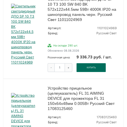
10 T3 100 SW 840 BK
572х122х44.5мм 59Вт 4000К IP20 на
шинопровод панель черн. Русский
Свет 11011024969
Артикул:
11011024969
Бренд:
Русский Свет
На складе 290 шт.
Обновлено 08.08.2026
9 336.73 руб. / шт.
Розничная цена:
-
+
КУПИТЬ
Устройство прицельное
(целеуказатель) FL 31 AIMING
DEVICE для прожектора FL 31
150х64х48мм 0.005Вт Русский Свет
17083125460
Артикул:
17083125460
Бренд:
Русский Свет