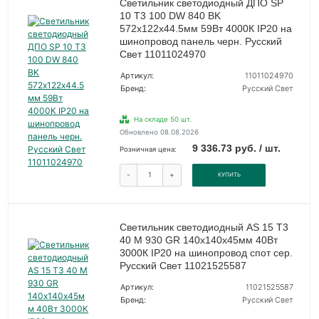
Светильник светодиодный ДПО SP
10 T3 100 DW 840 BK
572х122х44.5мм 59Вт 4000К IP20 на
шинопровод панель черн. Русский
Свет 11011024970
Артикул:
11011024970
Бренд:
Русский Свет
На складе 50 шт.
Обновлено 08.08.2026
9 336.73 руб. / шт.
Розничная цена:
-
+
КУПИТЬ
Светильник светодиодный AS 15 T3
40 M 930 GR 140х140х45мм 40Вт
3000К IP20 на шинопровод спот сер.
Русский Свет 11021525587
Артикул:
11021525587
Бренд:
Русский Свет