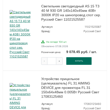
Светильник светодиодный AS 15 T3
40 M 930 GR 140х140х45мм 40Вт
3000К IP20 на шинопровод спот сер.
Русский Свет 11021525587
Артикул:
11021525587
Бренд:
Русский Свет
На складе 104 шт.
Обновлено 07.08.2026
9 078.45 руб. / шт.
Розничная цена:
-
+
КУПИТЬ
Устройство прицельное
(целеуказатель) FL 31 AIMING
DEVICE для прожектора FL 31
150х64х48мм 0.005Вт Русский Свет
17083125460
Артикул:
17083125460
Бренд:
Русский Свет