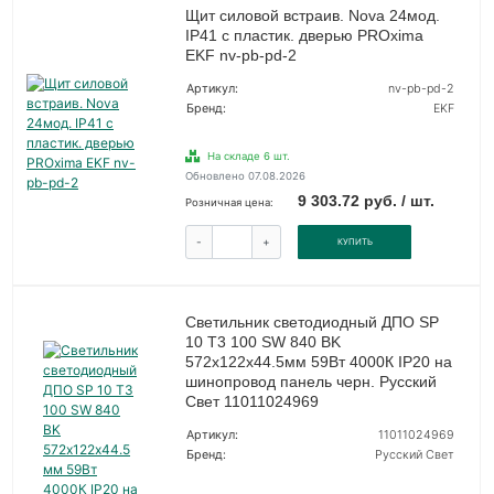
Щит силовой встраив. Nova 24мод.
IP41 с пластик. дверью PROxima
EKF nv-pb-pd-2
Артикул:
nv-pb-pd-2
Бренд:
EKF
На складе 6 шт.
Обновлено 07.08.2026
9 303.72 руб. / шт.
Розничная цена:
-
+
КУПИТЬ
Светильник светодиодный ДПО SP
10 T3 100 SW 840 BK
572х122х44.5мм 59Вт 4000К IP20 на
шинопровод панель черн. Русский
Свет 11011024969
Артикул:
11011024969
Бренд:
Русский Свет