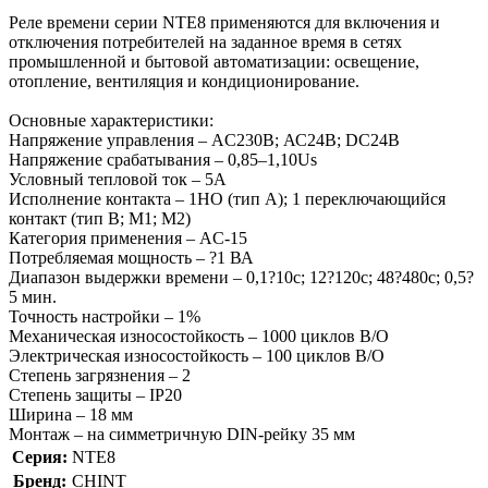
Реле времени серии NTE8 применяются для включения и
отключения потребителей на заданное время в сетях
промышленной и бытовой автоматизации: освещение,
отопление, вентиляция и кондиционирование.
Основные характеристики:
Напряжение управления – AC230В; АС24В; DC24В
Напряжение срабатывания – 0,85–1,10Us
Условный тепловой ток – 5А
Исполнение контакта – 1НО (тип А); 1 переключающийся
контакт (тип В; М1; М2)
Категория применения – AC-15
Потребляемая мощность – ?1 ВА
Диапазон выдержки времени – 0,1?10с; 12?120с; 48?480с; 0,5?
5 мин.
Точность настройки – 1%
Механическая износостойкость – 1000 циклов В/О
Электрическая износостойкость – 100 циклов В/О
Степень загрязнения – 2
Степень защиты – IP20
Ширина – 18 мм
Монтаж – на симметричную DIN-рейку 35 мм
Серия:
NTE8
Бренд:
CHINT