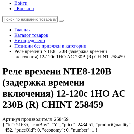
Войти
Корзина
Главная
Каталог товаров
Не определено
Позиции без привязки к категории
Реле времени NTE8-120B (задержка времени
включения) 12-120с 1НО AC 230В (R) CHINT 258459
Реле времени NTE8-120B
(задержка времени
включения) 12-120с 1НО AC
230В (R) CHINT 258459
Артикул производителя
258459
{ "id": 51635, "canBuy": "Y", "price": 2434.51, "productQuantity"
: 452, "priceOld": 0, "economy": 0, "number": 1 }