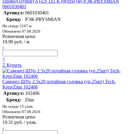
Провод ПуВнг(А)-LS 1х1 К (бухта) (м) РЭК-PRYSMIAN
0601030401
Артикул:
0601030401
Бренд:
РЭК-PRYSMIAN
На складе 2167 м
Обновлено 07.08.2026
Розничная цена:
19.90 руб. / м
-
+
Купить
Саморез ШУц 2.5х20 потайная головка (уп.25шт) Tech-
Krep/Zitar 102406
Артикул:
102406
Бренд:
Zitar
На складе 15 упак.
Обновлено 07.08.2026
Розничная цена:
19.31 руб. / упак.
-