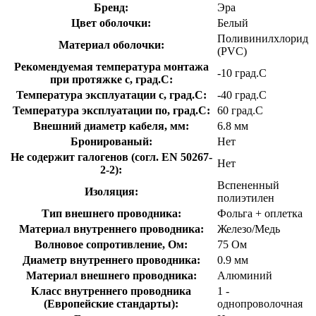
Бренд:
Эра
Цвет оболочки:
Белый
Поливинилхлорид
Материал оболочки:
(PVC)
Рекомендуемая температура монтажа
-10 град.C
при протяжке с, град.C:
Температура эксплуатации с, град.C:
-40 град.C
Температура эксплуатации по, град.C:
60 град.C
Внешний диаметр кабеля, мм:
6.8 мм
Бронированый:
Нет
Не содержит галогенов (согл. EN 50267-
Нет
2-2):
Вспененный
Изоляция:
полиэтилен
Тип внешнего проводника:
Фольга + оплетка
Материал внутреннего проводника:
Железо/Медь
Волновое сопротивление, Ом:
75 Ом
Диаметр внутреннего проводника:
0.9 мм
Материал внешнего проводника:
Алюминий
Класс внутреннего проводника
1 -
(Европейские стандарты):
однопроволочная