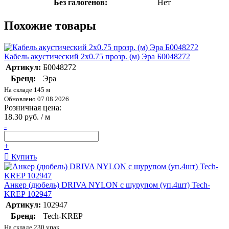
Без галогенов:
Нет
Похожие товары
Кабель акустический 2х0.75 прозр. (м) Эра Б0048272
Артикул:
Б0048272
Бренд:
Эра
На складе 145 м
Обновлено 07.08.2026
Розничная цена:
18.30 руб. / м
-
+
Купить
Анкер (дюбель) DRIVA NYLON с шурупом (уп.4шт) Tech-
KREP 102947
Артикул:
102947
Бренд:
Tech-KREP
На складе 230 упак.