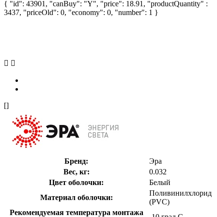
{ "id": 43901, "canBuy": "Y", "price": 18.91, "productQuantity" :
3437, "priceOld": 0, "economy": 0, "number": 1 }
[]
Бренд:
Эра
Вес, кг:
0.032
Цвет оболочки:
Белый
Поливинилхлорид
Материал оболочки:
(PVC)
Рекомендуемая температура монтажа
-10 град.C