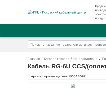
Продаж
провод
электр
продук
Главная
Каталог товаров
Не определено
По
Кабель RG-6U CCS/(оплет
Артикул производителя
Б0044597