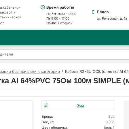
Время работы
а кабельно-
Псков
никовой и
Пн-Чт
9:00 - 18:00
отехнической
Пт
9:00 - 17:00
ул. Рельсовая, д. 1а
ции
Сб-Вс
Выходной
зиции без привязки к категории
Кабель RG-6U CCS/(оплетка Al 6
ка Al 64%PVC 75Ом 100м SIMPLE (м
Бренд:
Эра
Вес, кг:
0.035
Цвет оболочки:
Белый