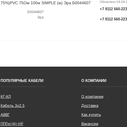
Обновлено 06.08.
l 75%)PVC 75Ом 100м SIMPLE (м) Эра Б0044607
+7 8112 660-22
Б0044607
Эра
+7 8112 660-22
ПОПУЛЯРНЫЕ КАБЕЛИ
О КОМПАНИИ
КГ-ХЛ
О компании
Кабель 3x2.5
Доставка
АВВГ
Как купить
ППГнг(А)-HF
Вакансии