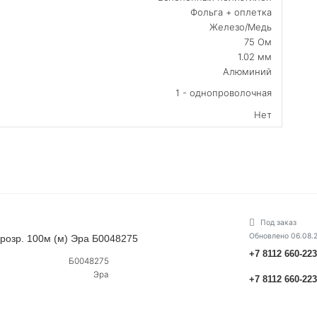
Фольга + оплетка
Железо/Медь
75 Ом
1.02 мм
Алюминий
1 - однопроволочная
Нет
Под заказ
Обновлено 06.08.
прозр. 100м (м) Эра Б0048275
+7 8112 660-22
Б0048275
Эра
+7 8112 660-22