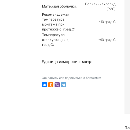
Поливинилхлорид
Материал оболочки:
(PVC)
Рекомендуемая
температура
-10 град.C
монтажа при
протяжке с, град.C:
Температура
эксплуатации с,
-40 град.C
град.C:
Единица измерения:
метр
Сохранить или поделиться с близкими:
По