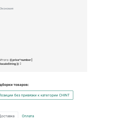
Экономия
Итого:
{{ price*number |
localeString }}
дборки товаров:
Позиции без привязки к категории CHINT
Доставка
Оплата