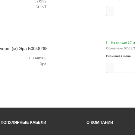
521232
CHINT
-
На складе 37 м
/черн. (м) Эра Б0048268
Обновлено 07.08.
Розничная цена:
Б0048268
Эра
-
ПОПУЛЯРНЫЕ КАБЕЛИ
О КОМПАНИИ