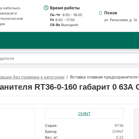
Время работы
а кабельно-
Псков
никовой и
Пн-Чт
9:00 - 18:00
отехнической
Пт
9:00 - 17:00
ул. Рельсовая, д. 1а
ции
Сб-Вс
Выходной
зиции без привязки к категории
Вставка плавкая предохранителя 
анителя RT36-0-160 габарит 0 63А 
CHINT
Серия:
RT36
Бренд:
CHINT
Вес, кг:
0.22