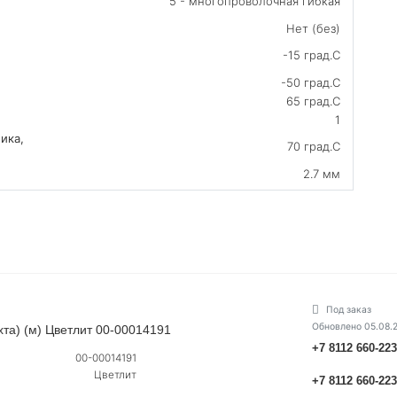
5 - многопроволочная гибкая
Нет (без)
-15 град.C
-50 град.C
65 град.C
1
ика,
70 град.C
2.7 мм
Под заказ
Обновлено 05.08.
хта) (м) Цветлит 00-00014191
+7 8112 660-22
00-00014191
Цветлит
+7 8112 660-22