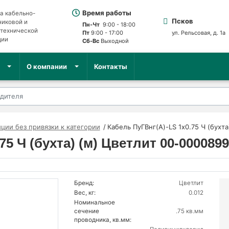
Время работы
а кабельно-
Псков
никовой и
Пн-Чт
9:00 - 18:00
отехнической
Пт
9:00 - 17:00
ул. Рельсовая, д. 1а
ции
Сб-Вс
Выходной
О компании
Контакты
ции без привязки к категории
Кабель ПуГВнг(A)-LS 1х0.75 Ч (бухт
5 Ч (бухта) (м) Цветлит 00-000089
Бренд:
Цветлит
Вес, кг:
0.012
Номинальное
сечение
.75 кв.мм
проводника, кв.мм: