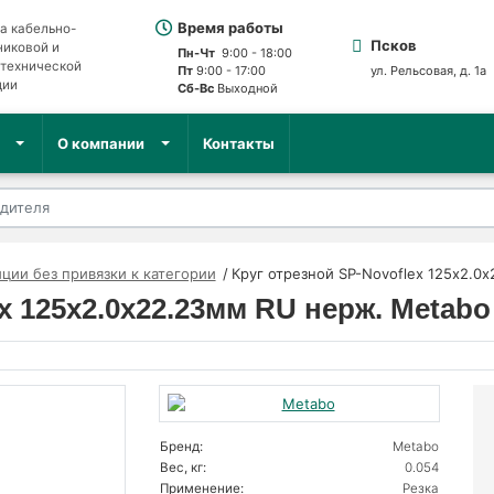
Время работы
а кабельно-
Псков
никовой и
Пн-Чт
9:00 - 18:00
отехнической
Пт
9:00 - 17:00
ул. Рельсовая, д. 1а
ции
Сб-Вс
Выходной
О компании
Контакты
ции без привязки к категории
Круг отрезной SP-Novoflex 125х2.0
x 125х2.0х22.23мм RU нерж. Metabo
Бренд:
Metabo
Вес, кг:
0.054
Применение:
Резка