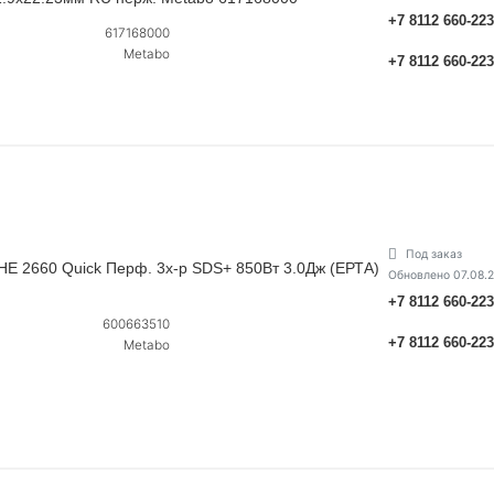
+7 8112 660-22
617168000
Metabo
+7 8112 660-22
Под заказ
 2660 Quick Перф. 3х-р SDS+ 850Вт 3.0Дж (ЕРТА)
Обновлено 07.08.
+7 8112 660-22
600663510
+7 8112 660-22
Metabo