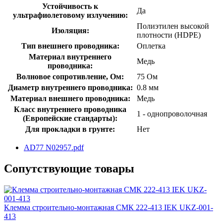
Устойчивость к
Да
ультрафиолетовому излучению:
Полиэтилен высокой
Изоляция:
плотности (HDPE)
Тип внешнего проводника:
Оплетка
Материал внутреннего
Медь
проводника:
Волновое сопротивление, Ом:
75 Ом
Диаметр внутреннего проводника:
0.8 мм
Материал внешнего проводника:
Медь
Класс внутреннего проводника
1 - однопроволочная
(Европейские стандарты):
Для прокладки в грунте:
Нет
AD77 N02957.pdf
Сопутствующие товары
Клемма строительно-монтажная СМК 222-413 IEK UKZ-001-
413