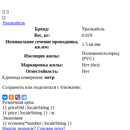
[]
Уралкабель
Бренд:
Уралкабель
Вес, кг:
0.019
Номинальное сечение проводника,
1.5 кв.мм
кв.мм:
Поливинилхлорид
Изоляция жилы:
(PVC)
Маркировка жилы:
Нет (без)
Огнестойкость:
Нет
Единица измерения:
метр
Сохранить или поделиться с близкими:
Розничная цена
{{ priceOld | localeString }}
{{ price | localeString }}
/ м
Экономия
{{ economy*number | localeString }}
Нашли дешевле? Снизим цену!