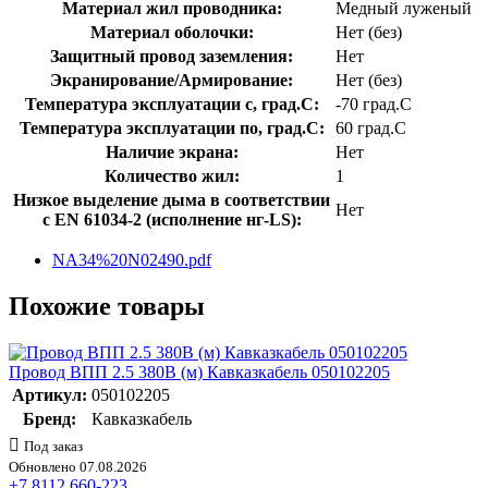
Материал жил проводника:
Медный луженый
Материал оболочки:
Нет (без)
Защитный провод заземления:
Нет
Экранирование/Армирование:
Нет (без)
Температура эксплуатации с, град.C:
-70 град.C
Температура эксплуатации по, град.C:
60 град.C
Наличие экрана:
Нет
Количество жил:
1
Низкое выделение дыма в соответствии
Нет
с EN 61034-2 (исполнение нг-LS):
NA34%20N02490.pdf
Похожие товары
Провод ВПП 2.5 380В (м) Кавказкабель 050102205
Артикул:
050102205
Бренд:
Кавказкабель
Под заказ
Обновлено 07.08.2026
+7 8112 660-223